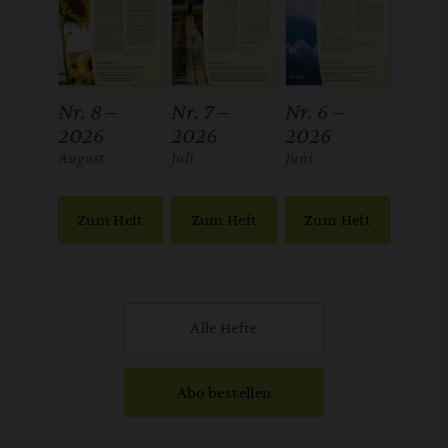
Nr. 8 –
Nr. 7 –
Nr. 6 –
2026
2026
2026
:
August
:
Juli
:
Juni
Zum Heft
Zum Heft
Zum Heft
Alle Hefte
Abo bestellen