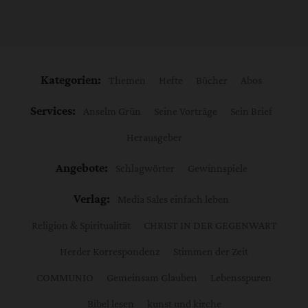
Kategorien:
Themen
Hefte
Bücher
Abos
Services:
Anselm Grün
Seine Vorträge
Sein Brief
Herausgeber
Angebote:
Schlagwörter
Gewinnspiele
Verlag:
Media Sales einfach leben
Religion & Spiritualität
CHRIST IN DER GEGENWART
Herder Korrespondenz
Stimmen der Zeit
COMMUNIO
Gemeinsam Glauben
Lebensspuren
Bibel lesen
kunst und kirche