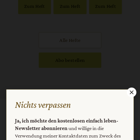
Zum Heft
Zum Heft
Zum Heft
Alle Hefte
Abo bestellen
Nichts verpassen
Kategorien:
Themen
Hefte
Bücher
Abos
Ja, ich möchte den kostenlosen einfach leben-
Services:
Anselm Grün
Seine Vorträge
Sein Brief
Newsletter abonnieren
und willige in die
Verwendung meiner Kontaktdaten zum Zweck des
Herausgeber