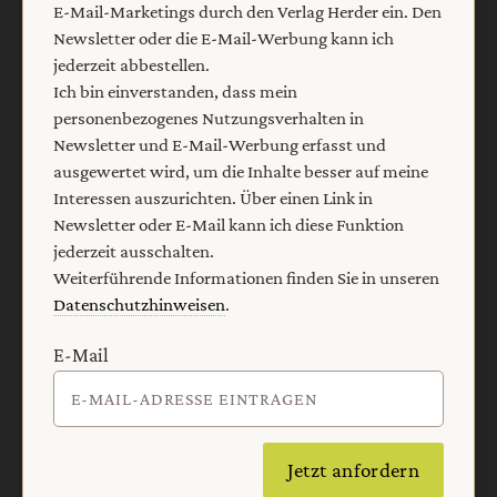
E-Mail-Marketings durch den Verlag Herder ein. Den
Newsletter oder die E-Mail-Werbung kann ich
Angebote:
Schlagwörter
Gewinnspiele
jederzeit abbestellen.
Ich bin einverstanden, dass mein
Verlag:
Media Sales einfach leben
personenbezogenes Nutzungsverhalten in
Religion & Spiritualität
CHRIST IN DER GEGENWART
Newsletter und E-Mail-Werbung erfasst und
ausgewertet wird, um die Inhalte besser auf meine
Herder Korrespondenz
Stimmen der Zeit
Interessen auszurichten. Über einen Link in
Newsletter oder E-Mail kann ich diese Funktion
COMMUNIO
Gemeinsam Glauben
Lebensspuren
jederzeit ausschalten.
Bibel lesen
kunst und kirche
Weiterführende Informationen finden Sie in unseren
Datenschutzhinweisen
.
Kundenservice
+49 761 2717200
kundenservice@herder.de
Abo online kündigen
E-Mail
Folgen Sie uns:
Facebook
Instagram
YouTube
Jetzt anfordern