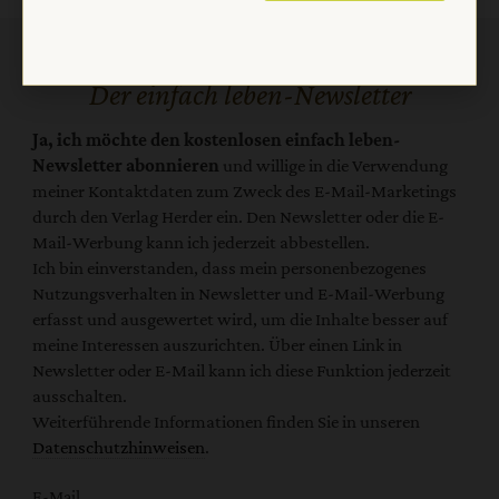
Der einfach leben-Newsletter
Ja, ich möchte den kostenlosen einfach leben-
Newsletter abonnieren
und willige in die Verwendung
meiner Kontaktdaten zum Zweck des E-Mail-Marketings
durch den Verlag Herder ein. Den Newsletter oder die E-
Mail-Werbung kann ich jederzeit abbestellen.
Ich bin einverstanden, dass mein personenbezogenes
Nutzungsverhalten in Newsletter und E-Mail-Werbung
erfasst und ausgewertet wird, um die Inhalte besser auf
meine Interessen auszurichten. Über einen Link in
Newsletter oder E-Mail kann ich diese Funktion jederzeit
ausschalten.
Weiterführende Informationen finden Sie in unseren
Datenschutzhinweisen
.
E-Mail