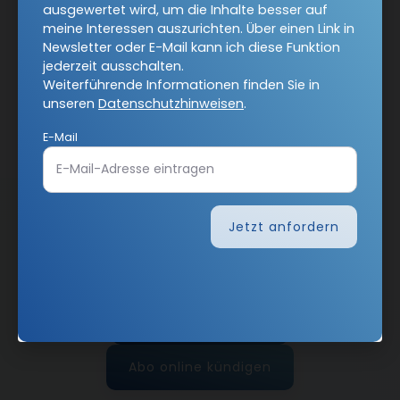
ausgewertet wird, um die Inhalte besser auf
meine Interessen auszurichten. Über einen Link in
Newsletter oder E-Mail kann ich diese Funktion
jederzeit ausschalten.
Jetzt anmelden
Weiterführende Informationen finden Sie in
unseren
Datenschutzhinweisen
.
E-Mail
AGB und Widerrufsbelehrung
Datenschutz
Jetzt anfordern
Barrierefreiheit
Impressum
Vertrag widerrufen
Abo online kündigen