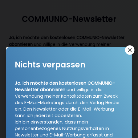
COMMUNIO-Newsletter
Ja, ich möchte den kostenlosen COMMUNIO-Newsletter
abonnieren
und willige in die Verwendung meiner
Kontaktdaten zum Zweck des E-Mail-Marketings durch
den Verlag Herder ein. Den Newsletter oder die E-Mail-
Nichts verpassen
Werbung kann ich jederzeit abbestellen.
Ich bin einverstanden, dass mein personenbezogenes
Nutzungsverhalten in Newsletter und E-Mail-Werbung
Ja, ich möchte den kostenlosen COMMUNIO-
erfasst und ausgewertet wird, um die Inhalte besser auf
Newsletter abonnieren
und willige in die
meine Interessen auszurichten. Über einen Link in
Verwendung meiner Kontaktdaten zum Zweck
Newsletter oder E-Mail kann ich diese Funktion jederzeit
des E-Mail-Marketings durch den Verlag Herder
ausschalten.
ein. Den Newsletter oder die E-Mail-Werbung
Weiterführende Informationen finden Sie in unseren
kann ich jederzeit abbestellen.
Datenschutzhinweisen
.
Ich bin einverstanden, dass mein
personenbezogenes Nutzungsverhalten in
E-Mail
Newsletter und E-Mail-Werbung erfasst und