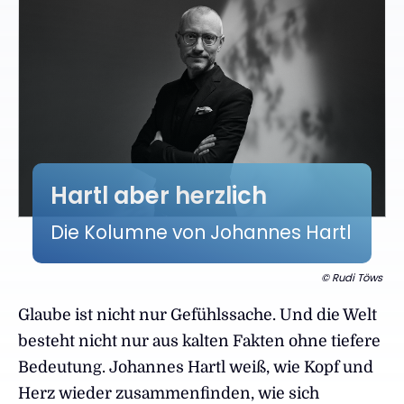
Hartl aber herzlich
:
Die Kolumne von Johannes Hartl
© Rudi Töws
Glaube ist nicht nur Gefühlssache. Und die Welt
besteht nicht nur aus kalten Fakten ohne tiefere
Bedeutung. Johannes Hartl weiß, wie Kopf und
Herz wieder zusammenfinden, wie sich