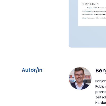
Überschrift
Autor/in
Ben
Artikel-
Benjam
Publiz
Infos
promov
Zeitsc
Herder