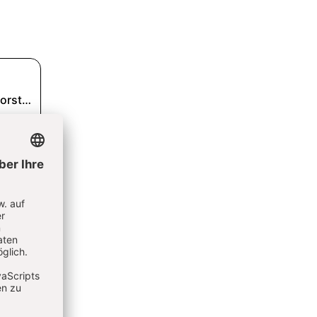
ele
der