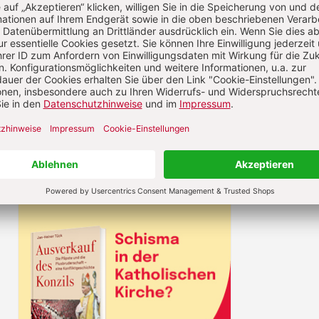
 Meditation? Und welche Gemeinsamkeiten und
ernöstlichen Spiritualitätspraktiken gibt es? Die
antwortet der Theologe, Spiritualitätsexperte un
rausgeber Ludger Schwienhorst Schönberger 
st "Communicatio" mit Benjamin Leven.