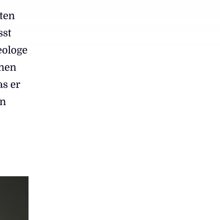
sten
sst
eologe
chen
s er
on