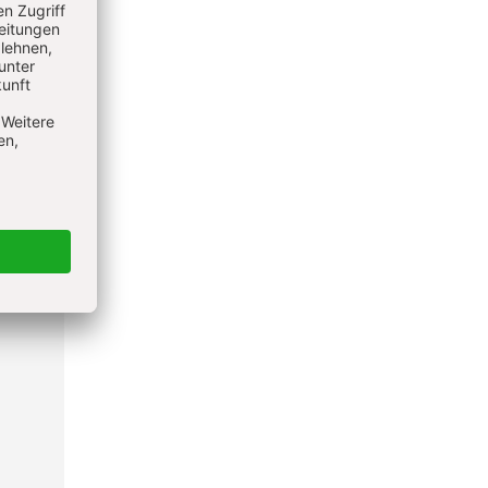
se und
d
im