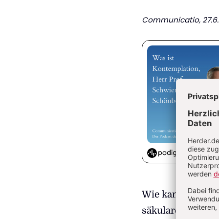
Communicatio
, 27.
Wie kann das geh
säkulare Zeitgeno