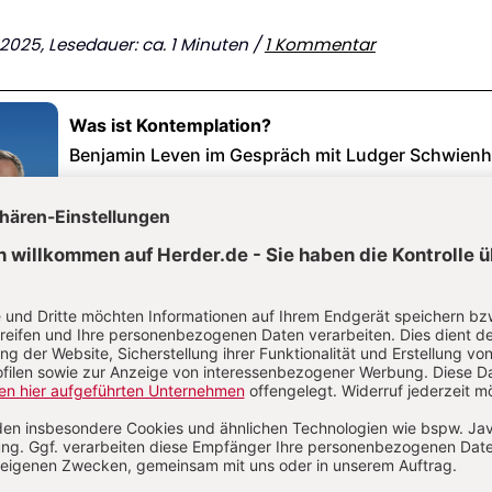
6.2025, Lesedauer: ca. 1 Minuten /
1 Kommentar
en, Gott zu "schauen"? Warum entdecken heute vi
ssen die christliche Kontemplation neu? Was ist 