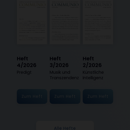
Heft
Heft
Heft
4/2026
3/2026
2/2026
:
Predigt
:
Musik und
:
Künstliche
Transzendenz
Intelligenz
Zum Heft
Zum Heft
Zum Heft
Alle Hefte