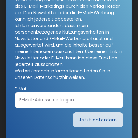
Verlag:
Theologie & Pastoral
des E-Mail-Marketings durch den Verlag Herder
Religion & Spiritualität
CHRIST IN DER GEGENWART
ein. Den Newsletter oder die E-Mail-Werbung
kann ich jederzeit abbestellen.
Herder Korrespondenz
einfach leben
Ich bin einverstanden, dass mein
personenbezogenes Nutzungsverhalten in
Stimmen der Zeit
Gottesdienst
Newsletter und E-Mail-Werbung erfasst und
ausgewertet wird, um die Inhalte besser auf
Ideenwerkstatt Gottesdienste
Pastoralblätter
meine Interessen auszurichten. Über einen Link in
Newsletter oder E-Mail kann ich diese Funktion
Anzeiger für die Seelsorge
Forum Weltkirche
jederzeit ausschalten.
Weiterführende Informationen finden Sie in
Gemeinsam Glauben
Lebensspuren
unseren
Datenschutzhinweisen
.
Bibel lesen
kunst und kirche
Biblische Notizen
E-Mail
Diakonia
Römische Quartalschrift
Kundenservice
+49 761 2717200
kundenservice@herder.de
Abo online kündigen
Jetzt anfordern
Folgen Sie uns:
Facebook
Instagram