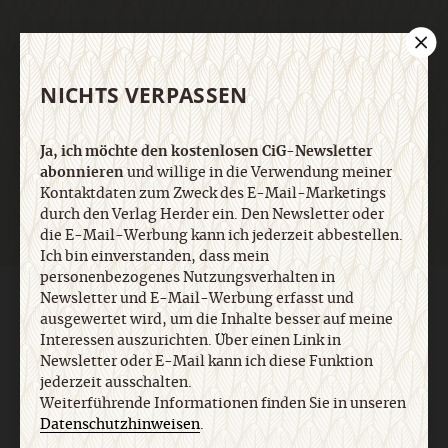
E-Mail
NICHTS VERPASSEN
Jetzt anmelden
Ja, ich möchte den kostenlosen CiG-Newsletter
abonnieren
und willige in die Verwendung meiner
Kontaktdaten zum Zweck des E-Mail-Marketings
durch den Verlag Herder ein. Den Newsletter oder
die E-Mail-Werbung kann ich jederzeit abbestellen.
Ich bin einverstanden, dass mein
personenbezogenes Nutzungsverhalten in
Newsletter und E-Mail-Werbung erfasst und
AGB und Widerrufsbelehrung
Datenschutz
Barrierefreiheit
ausgewertet wird, um die Inhalte besser auf meine
Impressum
Interessen auszurichten. Über einen Link in
Newsletter oder E-Mail kann ich diese Funktion
jederzeit ausschalten.
Vertrag widerrufen
Abo online kündigen
Weiterführende Informationen finden Sie in unseren
Datenschutzhinweisen
.