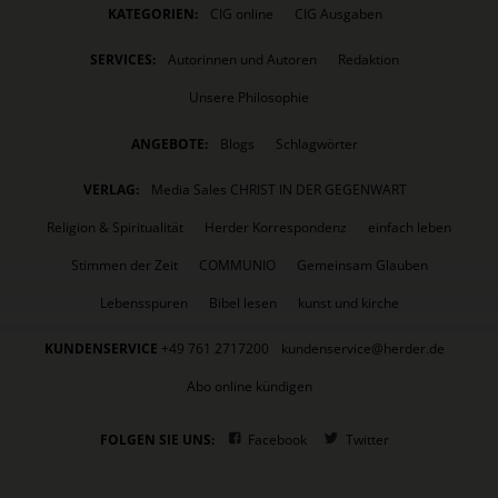
KATEGORIEN:
CIG online
CIG Ausgaben
SERVICES:
Autorinnen und Autoren
Redaktion
Unsere Philosophie
ANGEBOTE:
Blogs
Schlagwörter
VERLAG:
Media Sales CHRIST IN DER GEGENWART
Religion & Spiritualität
Herder Korrespondenz
einfach leben
Stimmen der Zeit
COMMUNIO
Gemeinsam Glauben
Lebensspuren
Bibel lesen
kunst und kirche
KUNDENSERVICE
+49 761 2717200
kundenservice@herder.de
Abo online kündigen
FOLGEN SIE UNS:
Facebook
Twitter