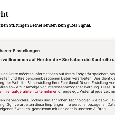
cht
en Stiftungen Bethel senden kein gutes Signal.
UTFLÜSSIGEN FRAU (MK 5,21–43)
ng
alles erwarten dürfen.
r