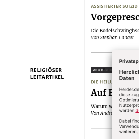
ASSISTIERTER SUIZID
:
Vorgepres
Die Bodelschwinghsch
Von Stephan Langer
RELIGIÖSER
Plus
LEITARTIKEL
DIE HEILUNG DER BL
:
Auf Empfa
Warum wir von Jesus 
Von Andrea Pichlmeie