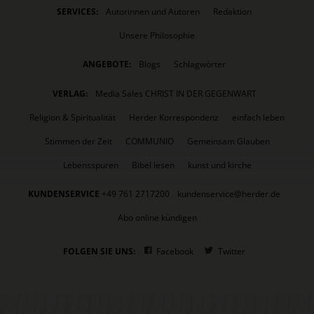
SERVICES:
Autorinnen und Autoren
Redaktion
Unsere Philosophie
ANGEBOTE:
Blogs
Schlagwörter
VERLAG:
Media Sales CHRIST IN DER GEGENWART
Religion & Spiritualität
Herder Korrespondenz
einfach leben
Stimmen der Zeit
COMMUNIO
Gemeinsam Glauben
Lebensspuren
Bibel lesen
kunst und kirche
KUNDENSERVICE
+49 761 2717200
kundenservice@herder.de
Abo online kündigen
FOLGEN SIE UNS:
Facebook
Twitter