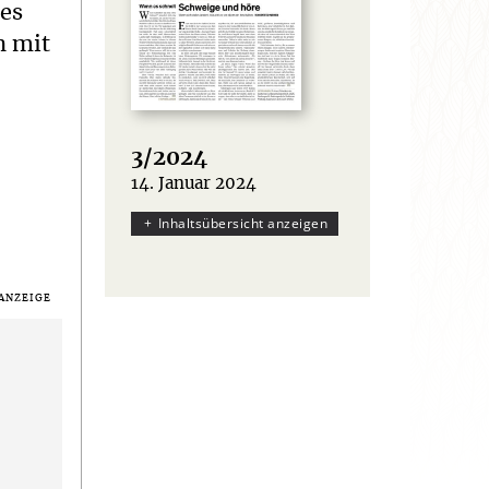
nes
h mit
3/2024
14. Januar 2024
:
Inhaltsübersicht anzeigen