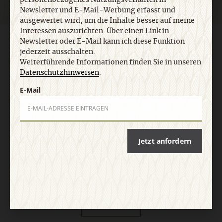
Newsletter und E-Mail-Werbung erfasst und
ausgewertet wird, um die Inhalte besser auf meine
Interessen auszurichten. Über einen Link in
Newsletter oder E-Mail kann ich diese Funktion
AGB und Widerrufsbelehrung
Datenschutz
Barrierefreiheit
Impressum
jederzeit ausschalten.
Weiterführende Informationen finden Sie in unseren
Datenschutzhinweisen
.
Vertrag widerrufen
Abo online kündigen
E-Mail
Jetzt anfordern
Nach oben