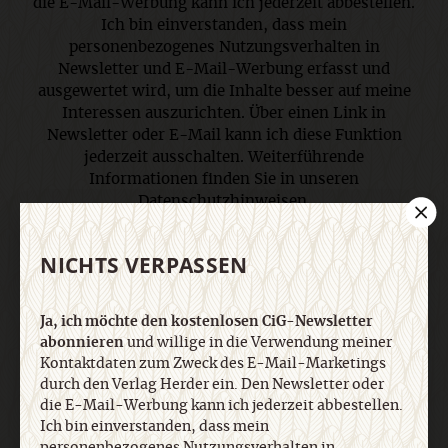
die E-Mail-Werbung kann ich jederzeit abbestellen.
Ich bin einverstanden, dass mein
personenbezogenes Nutzungsverhalten in
Newsletter und E-Mail-Werbung erfasst und
ausgewertet wird, um die Inhalte besser auf meine
Interessen auszurichten. Über einen Link in
Newsletter oder E-Mail kann ich diese Funktion
jederzeit ausschalten. Weiterführende
Informationen finden Sie in unseren
Datenschutzhinweisen
.
NICHTS VERPASSEN
E-Mail
Ja, ich möchte den kostenlosen CiG-Newsletter
abonnieren
und willige in die Verwendung meiner
Kontaktdaten zum Zweck des E-Mail-Marketings
Jetzt anmelden
durch den Verlag Herder ein. Den Newsletter oder
die E-Mail-Werbung kann ich jederzeit abbestellen.
Ich bin einverstanden, dass mein
personenbezogenes Nutzungsverhalten in