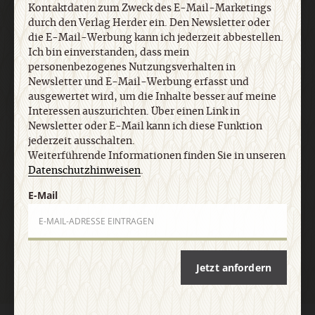
Newsletter und E-Mail-Werbung erfasst und
Kontaktdaten zum Zweck des E-Mail-Marketings
ausgewertet wird, um die Inhalte besser auf meine
durch den Verlag Herder ein. Den Newsletter oder
Interessen auszurichten. Über einen Link in
die E-Mail-Werbung kann ich jederzeit abbestellen.
Newsletter oder E-Mail kann ich diese Funktion
Ich bin einverstanden, dass mein
jederzeit ausschalten. Weiterführende
personenbezogenes Nutzungsverhalten in
Informationen finden Sie in unseren
Newsletter und E-Mail-Werbung erfasst und
Datenschutzhinweisen
.
ausgewertet wird, um die Inhalte besser auf meine
Interessen auszurichten. Über einen Link in
Newsletter oder E-Mail kann ich diese Funktion
jederzeit ausschalten.
E-Mail
Weiterführende Informationen finden Sie in unseren
Datenschutzhinweisen
.
E-Mail
Jetzt anmelden
Jetzt anfordern