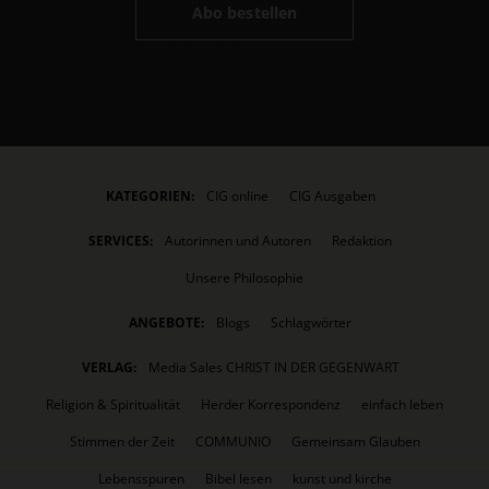
Abo bestellen
KATEGORIEN:
CIG online
CIG Ausgaben
SERVICES:
Autorinnen und Autoren
Redaktion
Unsere Philosophie
ANGEBOTE:
Blogs
Schlagwörter
VERLAG:
Media Sales CHRIST IN DER GEGENWART
Religion & Spiritualität
Herder Korrespondenz
einfach leben
Stimmen der Zeit
COMMUNIO
Gemeinsam Glauben
Lebensspuren
Bibel lesen
kunst und kirche