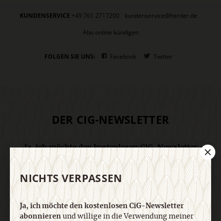
KUNDENSERVICE
+49 761 2717200
kundenservice@herder.de
Abo online kündigen
FOLGEN SIE UNS:
Facebook
Twitter
DER CIG-NEWSLETTER
Ja, ich möchte den kostenlosen CiG-Newsletter
abonnieren
und willige in die Verwendung meiner
Kontaktdaten zum Zweck des E-Mail-Marketings
NICHTS VERPASSEN
durch den Verlag Herder ein. Den Newsletter oder
die E-Mail-Werbung kann ich jederzeit abbestellen.
Ich bin einverstanden, dass mein
Ja, ich möchte den kostenlosen CiG-Newsletter
personenbezogenes Nutzungsverhalten in
abonnieren
und willige in die Verwendung meiner