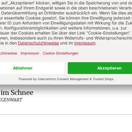
ich
Dr. theol., Publizist; lebt in der Nähe von
tlichungen zu Fragen des Glaubens und der
in Medjugorje
GEGENWART
 im Schnee
GEGENWART