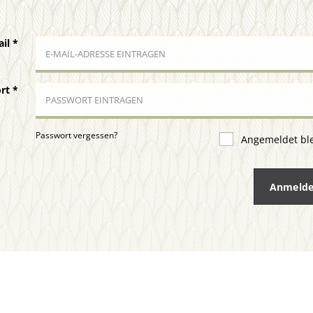
ail
*
ort
*
Passwort vergessen?
Angemeldet bl
Anmeld