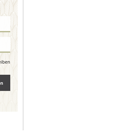
eiben
en