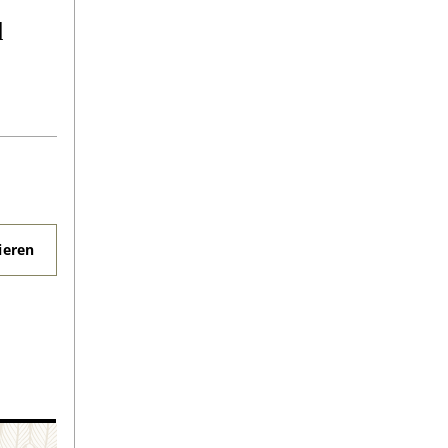
d
eren