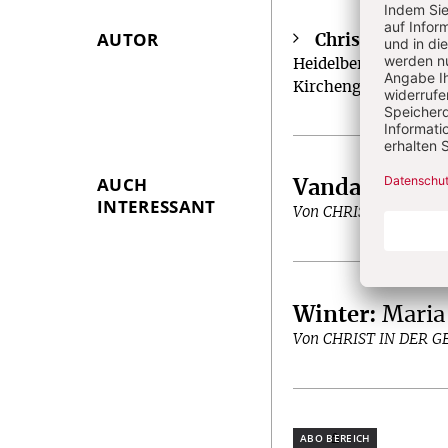
AUTOR
Christian Heidr
Überschrift
Heidelberg. Veröffen
Artikel-
Kirchengeschichte.
Infos
AUCH
Vandalismus 
INTERESSANT
Von CHRIST IN DER 
Winter
:
Maria
Von CHRIST IN DER 
Plus