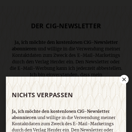
DER CIG-NEWSLETTER
Ja, ich möchte den kostenlosen CiG-Newsletter
abonnieren
und willige in die Verwendung meiner
Kontaktdaten zum Zweck des E-Mail-Marketings
durch den Verlag Herder ein. Den Newsletter oder
die E-Mail-Werbung kann ich jederzeit abbestellen.
Ich bin einverstanden, dass mein
personenbezogenes Nutzungsverhalten in
Newsletter und E-Mail-Werbung erfasst und
NICHTS VERPASSEN
ausgewertet wird, um die Inhalte besser auf meine
Interessen auszurichten. Über einen Link in
Newsletter oder E-Mail kann ich diese Funktion
Ja, ich möchte den kostenlosen CiG-Newsletter
jederzeit ausschalten. Weiterführende
abonnieren
und willige in die Verwendung meiner
Informationen finden Sie in unseren
Kontaktdaten zum Zweck des E-Mail-Marketings
Datenschutzhinweisen
.
durch den Verlag Herder ein. Den Newsletter oder