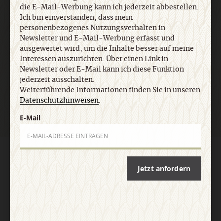
die E-Mail-Werbung kann ich jederzeit abbestellen.
Ich bin einverstanden, dass mein
E-Mail
personenbezogenes Nutzungsverhalten in
Newsletter und E-Mail-Werbung erfasst und
ausgewertet wird, um die Inhalte besser auf meine
Interessen auszurichten. Über einen Link in
Newsletter oder E-Mail kann ich diese Funktion
Jetzt anmelden
jederzeit ausschalten.
Weiterführende Informationen finden Sie in unseren
Datenschutzhinweisen
.
E-Mail
AGB und Widerrufsbelehrung
Datenschutz
Barrierefreiheit
Impressum
Jetzt anfordern
Vertrag widerrufen
Abo online kündigen