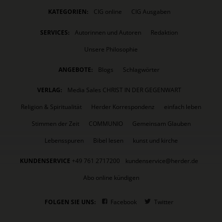
KATEGORIEN:
CIG online
CIG Ausgaben
SERVICES:
Autorinnen und Autoren
Redaktion
Unsere Philosophie
ANGEBOTE:
Blogs
Schlagwörter
VERLAG:
Media Sales CHRIST IN DER GEGENWART
Religion & Spiritualität
Herder Korrespondenz
einfach leben
Stimmen der Zeit
COMMUNIO
Gemeinsam Glauben
Lebensspuren
Bibel lesen
kunst und kirche
KUNDENSERVICE
+49 761 2717200
kundenservice@herder.de
Abo online kündigen
FOLGEN SIE UNS:
Facebook
Twitter