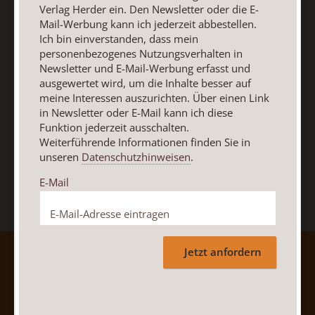
Newsletter oder E-Mail kann ich diese Funktion jederzeit
Verlag Herder ein. Den Newsletter oder die E-
ausschalten.
Mail-Werbung kann ich jederzeit abbestellen.
Weiterführende Informationen finden Sie in unseren
Ich bin einverstanden, dass mein
personenbezogenes Nutzungsverhalten in
Datenschutzhinweisen
.
Newsletter und E-Mail-Werbung erfasst und
E-Mail
ausgewertet wird, um die Inhalte besser auf
meine Interessen auszurichten. Über einen Link
in Newsletter oder E-Mail kann ich diese
Funktion jederzeit ausschalten.
Weiterführende Informationen finden Sie in
Jetzt anmelden
unseren
Datenschutzhinweisen
.
E-Mail
Jetzt anfordern
AGB und Widerrufsbelehrung
Datenschutz
Barrierefreiheit
Impressum