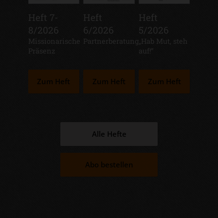
Heft 7-
Heft
Heft
8/2026
6/2026
5/2026
:
Missionarische
:
Partnerberatung
:
„Hab Mut, steh
Präsenz
auf!“
Zum Heft
Zum Heft
Zum Heft
Alle Hefte
Abo bestellen