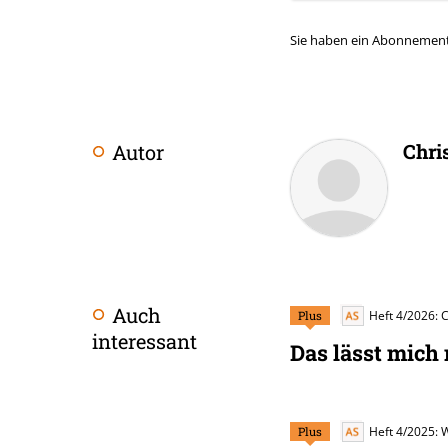
Sie haben ein Abonnemen
Chri
Autor
Überschrift
Artikel-
Infos
Auch
Plus
Heft 4/2026: 
interessant
Das lässt mich 
Plus
Heft 4/2025: 