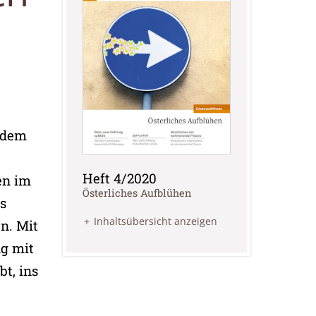
zudem
Heft 4/2020
en im
:
Österliches Aufblühen
s
Inhaltsübersicht anzeigen
n. Mit
ng mit
t, ins