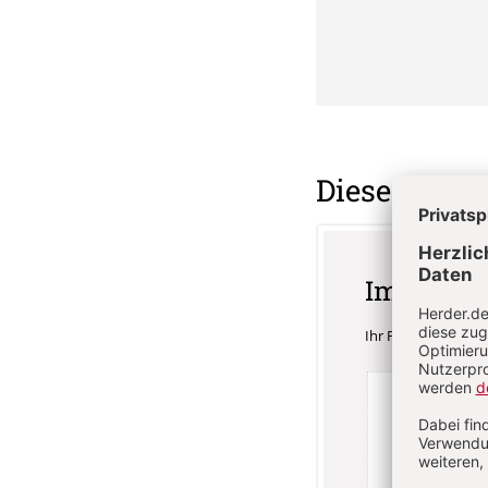
Diesen Artik
Im Abo
Ihr Plus: Zugriff a
3 Hefte
84,
danach