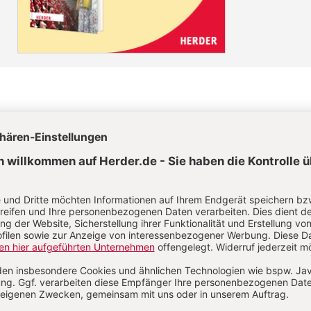
el jetzt lesen!
uch auf alle anderen Artikel im Abo-Bereich
 + 3 Hefte digital 0,00 €
70 € für 11 Ausgaben pro Jahr + Digitalzugang