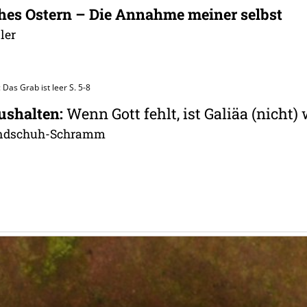
hes Ostern – Die Annahme meiner selbst
ler
 Das Grab ist leer
S. 5-8
aushalten
:
Wenn Gott fehlt, ist Galiäa (nicht) 
undschuh-Schramm