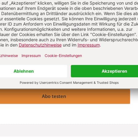
 zzgl. 13,75 € Versand (D)
Im Abo
Im Digital-Abo
Abo testen