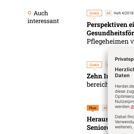
Auch
Gratis
Heft 4/2018:
interessant
Perspektiven e
Gesundheitsfö
Pflegeheimen
V
Gratis
Heft 11/201
Zehn Impulse z
bereichert
Von B
Plus
Heft 11/2017:
Herausforderun
Seniorenpastor