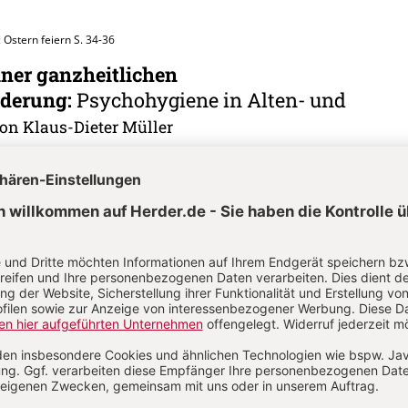
 Ostern feiern
S. 34-36
iner ganzheitlichen
rderung
:
Psychohygiene in Alten- und
on Klaus-Dieter Müller
7: Seniorenpastoral
S. 5-9
ur Seelsorge mit Senioren
:
Damit Seelsorge
ernhard Kraus
 Seniorenpastoral
S. 11-14
gen und Wege für eine zeitgerechte christl
al
:
„Frag die Alten, sie werden es dir sagen“