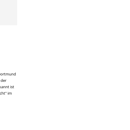
n Dortmund
 der
kannt ist
cht" im