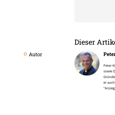
Dieser Artik
Pete
Autor
Überschrift
Artikel-
Peter K
sowie D
Infos
Gründer
er auc
"Anzeig