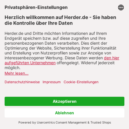
man die Gnade und Liebe Gottes anbietet,
können zerbrochene Beziehungen geheilt
werden, und zwar in einem solchen Ausmaß,
dass den früheren Fehlern der emotionale
Treibstoff fehlt, um weiterhin toxische
Beziehungen zu entfachen. Mir scheint,
dass Volf den Christen tatsächlich die
Schlüsselfrage stellt: Was für ein Selbst müssen
wir sein, um in Harmonie mit anderen zu leben?
Wenn die irischen Kirchen gemeinsam die harte
Arbeit einer neuen theologischen Reflexion
leisten, sind sie meines Erachtens am besten
gerüstet, Christen auszubilden, die in der Lage
sind, sich gerechte, wahrheitsgemäße und