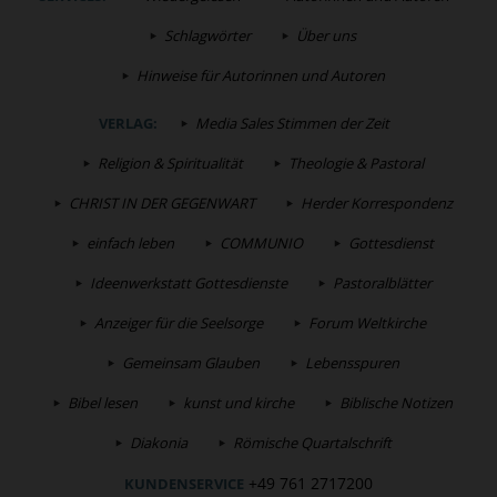
Schlagwörter
Über uns
Hinweise für Autorinnen und Autoren
VERLAG:
Media Sales Stimmen der Zeit
Religion & Spiritualität
Theologie & Pastoral
CHRIST IN DER GEGENWART
Herder Korrespondenz
einfach leben
COMMUNIO
Gottesdienst
Ideenwerkstatt Gottesdienste
Pastoralblätter
Anzeiger für die Seelsorge
Forum Weltkirche
Gemeinsam Glauben
Lebensspuren
Bibel lesen
kunst und kirche
Biblische Notizen
Diakonia
Römische Quartalschrift
+49 761 2717200
KUNDENSERVICE