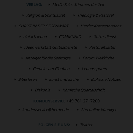
VERLAG:
Media Sales Stimmen der Zeit
Religion & Spiritualität
Theologie & Pastoral
CHRIST IN DER GEGENWART
Herder Korrespondenz
einfach leben
COMMUNIO
Gottesdienst
Ideenwerkstatt Gottesdienste
Pastoralblätter
Anzeiger für die Seelsorge
Forum Weltkirche
Gemeinsam Glauben
Lebensspuren
Bibel lesen
kunst und kirche
Biblische Notizen
Diakonia
Römische Quartalschrift
+49 761 2717200
KUNDENSERVICE
kundenservice@herder.de
Abo online kündigen
FOLGEN SIE UNS:
Twitter