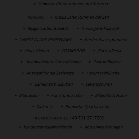
Hinweise für Autorinnen und Autoren
VERLAG:
Media Sales Stimmen der Zeit
Religion & Spiritualität
Theologie & Pastoral
CHRIST IN DER GEGENWART
Herder Korrespondenz
einfach leben
COMMUNIO
Gottesdienst
Ideenwerkstatt Gottesdienste
Pastoralblätter
Anzeiger für die Seelsorge
Forum Weltkirche
Gemeinsam Glauben
Lebensspuren
Bibel lesen
kunst und kirche
Biblische Notizen
Diakonia
Römische Quartalschrift
+49 761 2717200
KUNDENSERVICE
kundenservice@herder.de
Abo online kündigen