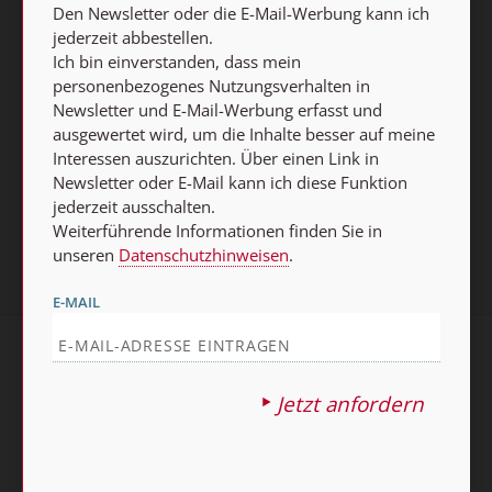
Weiterführende Informationen finden Sie in unseren
Den Newsletter oder die E-Mail-Werbung kann ich
jederzeit abbestellen.
Datenschutzhinweisen
.
Ich bin einverstanden, dass mein
personenbezogenes Nutzungsverhalten in
E-MAIL
Newsletter und E-Mail-Werbung erfasst und
ausgewertet wird, um die Inhalte besser auf meine
Interessen auszurichten. Über einen Link in
Newsletter oder E-Mail kann ich diese Funktion
Jetzt anmelden
jederzeit ausschalten.
Weiterführende Informationen finden Sie in
unseren
Datenschutzhinweisen
.
E-MAIL
AGB und Widerrufsbelehrung
Datenschutz
Jetzt anfordern
Barrierefreiheit
Impressum
Vertrag widerrufen