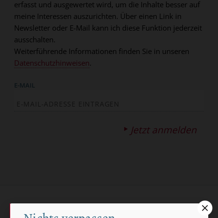
erfasst und ausgewertet wird, um die Inhalte besser auf
meine Interessen auszurichten. Über einen Link in
Newsletter oder E-Mail kann ich diese Funktion jederzeit
ausschalten.
Weiterführende Informationen finden Sie in unseren
Datenschutzhinweisen
.
E-MAIL
Jetzt anmelden
AGB und Widerrufsbelehrung
Datenschutz
Nichts verpassen