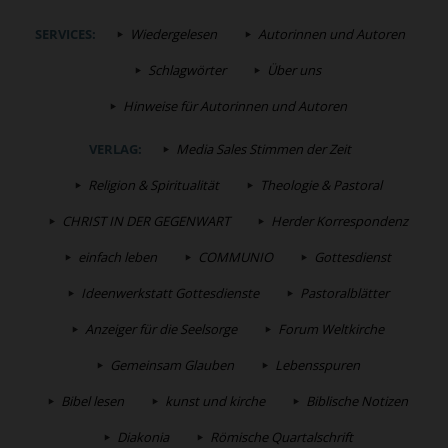
SERVICES:
Wiedergelesen
Autorinnen und Autoren
Schlagwörter
Über uns
Hinweise für Autorinnen und Autoren
VERLAG:
Media Sales Stimmen der Zeit
Religion & Spiritualität
Theologie & Pastoral
CHRIST IN DER GEGENWART
Herder Korrespondenz
einfach leben
COMMUNIO
Gottesdienst
Ideenwerkstatt Gottesdienste
Pastoralblätter
Anzeiger für die Seelsorge
Forum Weltkirche
Gemeinsam Glauben
Lebensspuren
Bibel lesen
kunst und kirche
Biblische Notizen
Diakonia
Römische Quartalschrift