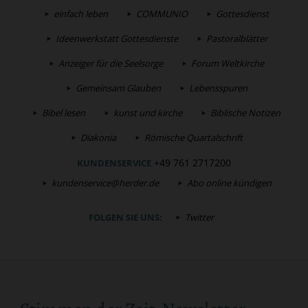
einfach leben
COMMUNIO
Gottesdienst
Ideenwerkstatt Gottesdienste
Pastoralblätter
Anzeiger für die Seelsorge
Forum Weltkirche
Gemeinsam Glauben
Lebensspuren
Bibel lesen
kunst und kirche
Biblische Notizen
Diakonia
Römische Quartalschrift
+49 761 2717200
KUNDENSERVICE
kundenservice@herder.de
Abo online kündigen
FOLGEN SIE UNS:
Twitter