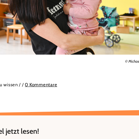
© Michae
zu wissen /
/
0 Kommentare
l jetzt lesen!