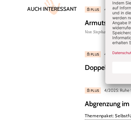
AUCH INTERESSANT
4/2026: Warum
PLUS
Armutssensibilitä
Von Stephanie Schaar, S
4/2026: Warum
PLUS
Doppelte Eltern
4/2025: Ruhe f
PLUS
Abgrenzung im 
Themenpaket: Selbstfü