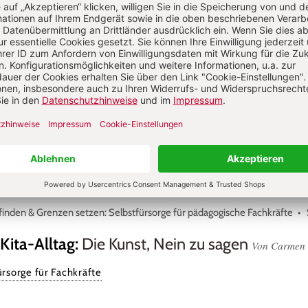
 Peers so wichtig sind: Frühe Begegnungen begleiten
S. 16-17
t - Teil 1
:
Warum wir früh hinschauen müsse
arah Wiesner, Martin Böhmer, Katja Sandeck
 Peers so wichtig sind: Frühe Begegnungen begleiten
S. 12-13
rolle
:
Alle unter einem Dach
Von Julia Faißt
inden & Grenzen setzen: Selbstfürsorge für pädagogische Fachkräfte
Kita-Alltag
:
Die Kunst, Nein zu sagen
Von Carmen 
rsorge für Fachkräfte