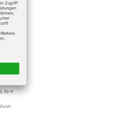
n
S. 10-11
Fields