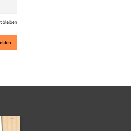
 bleiben
elden