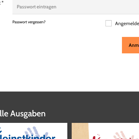
t
*
Passwort vergessen?
Angemeldet
Anm
lle Ausgaben