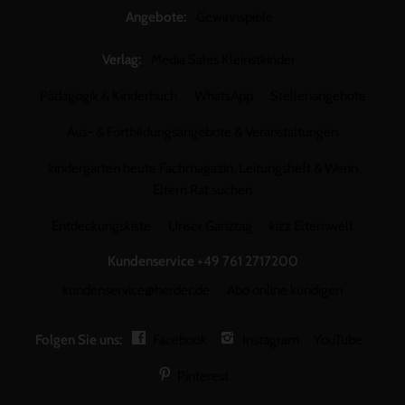
Angebote:
Gewinnspiele
Verlag:
Media Sales Kleinstkinder
Pädagogik & Kinderbuch
WhatsApp
Stellenangebote
Aus- & Fortbildungsangebote & Veranstaltungen
kindergarten heute Fachmagazin, Leitungsheft & Wenn
Eltern Rat suchen
Entdeckungskiste
Unser Ganztag
kizz Elternwelt
Kundenservice
+49 761 2717200
kundenservice@herder.de
Abo online kündigen
Folgen Sie uns:
Facebook
Instagram
YouTube
Pinterest