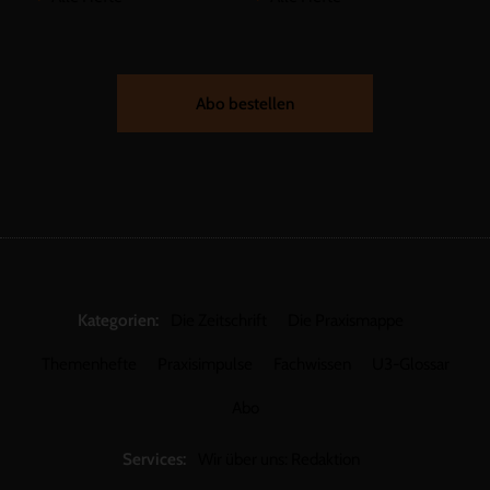
Abo bestellen
Kategorien:
Die Zeitschrift
Die Praxismappe
Themenhefte
Praxisimpulse
Fachwissen
U3-Glossar
Abo
Services:
Wir über uns: Redaktion