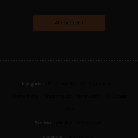
Abo bestellen
Kategorien:
Die Zeitschrift
Die Praxismappe
Themenhefte
Praxisimpulse
Fachwissen
U3-Glossar
Abo
Services:
Wir über uns: Redaktion
Angebote:
Gewinnspiele