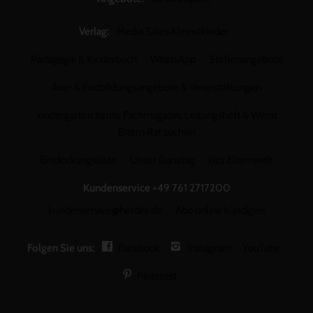
Verlag:
Media Sales Kleinstkinder
Pädagogik & Kinderbuch
WhatsApp
Stellenangebote
Aus- & Fortbildungsangebote & Veranstaltungen
kindergarten heute Fachmagazin, Leitungsheft & Wenn
Eltern Rat suchen
Entdeckungskiste
Unser Ganztag
kizz Elternwelt
Kundenservice
+49 761 2717200
kundenservice@herder.de
Abo online kündigen
Folgen Sie uns:
Facebook
Instagram
YouTube
Pinterest