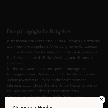
Der pädagogische Ratgeber
Ja, ich möchte den kostenlosen HERDER-Pädagogik-Newsletter
abonnieren
und willige in die Verwendung meiner Kontaktdaten
zum Zweck des E-Mail-Marketings durch den Verlag Herder ein.
Den Newsletter oder die E-Mail-Werbung kann ich jederzeit
abbestellen.
Ich bin einverstanden, dass mein personenbezogenes
Nutzungsverhalten in Newsletter und E-Mail-Werbung erfasst
und ausgewertet wird, um die Inhalte besser auf meine
Interessen auszurichten. Über einen Link in Newsletter oder E-
Mail kann ich diese Funktion jederzeit ausschalten.
Weiterführende Informationen finden Sie in unseren
Datenschutzhinweisen
.
Neues von Herder