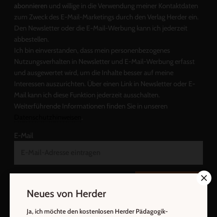
abonnieren
und willige in die Verwendung meiner Kontaktdaten
zum Zweck des E-Mail-Marketings durch den Verlag Herder ein.
Den Newsletter oder die E-Mail-Werbung kann ich jederzeit
abbestellen.
Ich bin einverstanden, dass mein personenbezogenes
Nutzungsverhalten in Newsletter und E-Mail-Werbung erfasst
und ausgewertet wird, um die Inhalte besser auf meine
Interessen auszurichten. Über einen Link in Newsletter oder E-
Mail kann ich diese Funktion jederzeit ausschalten.
Weiterführende Informationen finden Sie in unseren
Datenschutzhinweisen
.
E-Mail
Jetzt anmelden
Neues von Herder
Ja, ich möchte den kostenlosen Herder Pädagogik-