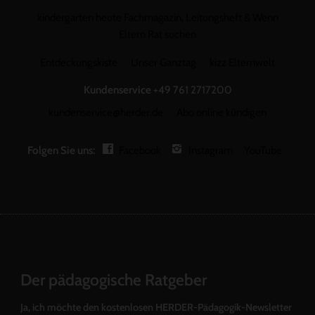
kindergarten heute Fachmagazin, Leitungsheft & Wenn
Eltern Rat suchen
Entdeckungskiste
Unser Ganztag
kizz Elternwelt
Kundenservice
+49 761 2717200
kundenservice@herder.de
Abo online kündigen
Folgen Sie uns:
Facebook
Instagram
YouTube
Der pädagogische Ratgeber
Ja, ich möchte den kostenlosen HERDER-Pädagogik-Newsletter