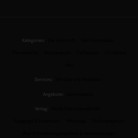
Kategorien:
Die Zeitschrift
Die Praxismappe
Themenhefte
Praxisimpulse
Fachwissen
U3-Glossar
Abo
Services:
Wir über uns: Redaktion
Angebote:
Gewinnspiele
Verlag:
Media Sales Kleinstkinder
Pädagogik & Kinderbuch
WhatsApp
Stellenangebote
Aus- & Fortbildungsangebote & Veranstaltungen