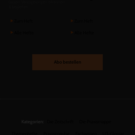
lassen: Verzögerungen erkennen
& begleiten
Zum Heft
Zum Heft
Alle Hefte
Alle Hefte
Abo bestellen
Kategorien:
Die Zeitschrift
Die Praxismappe
Themenhefte
Praxisimpulse
Fachwissen
U3-Glossar