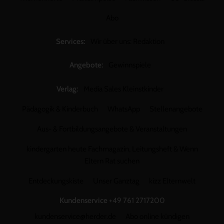
Abo
Services:
Wir über uns: Redaktion
Angebote:
Gewinnspiele
Verlag:
Media Sales Kleinstkinder
Pädagogik & Kinderbuch
WhatsApp
Stellenangebote
Aus- & Fortbildungsangebote & Veranstaltungen
kindergarten heute Fachmagazin, Leitungsheft & Wenn
Eltern Rat suchen
Entdeckungskiste
Unser Ganztag
kizz Elternwelt
Kundenservice
+49 761 2717200
kundenservice@herder.de
Abo online kündigen