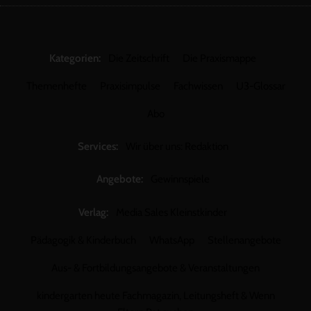
Kategorien:
Die Zeitschrift
Die Praxismappe
Themenhefte
Praxisimpulse
Fachwissen
U3-Glossar
Abo
Services:
Wir über uns: Redaktion
Angebote:
Gewinnspiele
Verlag:
Media Sales Kleinstkinder
Pädagogik & Kinderbuch
WhatsApp
Stellenangebote
Aus- & Fortbildungsangebote & Veranstaltungen
kindergarten heute Fachmagazin, Leitungsheft & Wenn