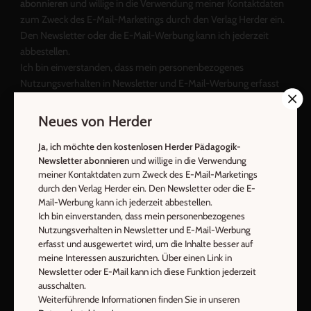
abonnieren
und willige in die Verwendung meiner Kontaktdaten
zum Zweck des E-Mail-Marketings durch den Verlag Herder ein.
Den Newsletter oder die E-Mail-Werbung kann ich jederzeit
abbestellen.
Ich bin einverstanden, dass mein personenbezogenes
Nutzungsverhalten in Newsletter und E-Mail-Werbung erfasst
und ausgewertet wird, um die Inhalte besser auf meine
Interessen auszurichten. Über einen Link in Newsletter oder E-
Neues von Herder
Mail kann ich diese Funktion jederzeit ausschalten.
Weiterführende Informationen finden Sie in unseren
Ja, ich möchte den kostenlosen Herder Pädagogik-
Newsletter abonnieren
und willige in die Verwendung
Datenschutzhinweisen
.
meiner Kontaktdaten zum Zweck des E-Mail-Marketings
E-Mail
durch den Verlag Herder ein. Den Newsletter oder die E-
Mail-Werbung kann ich jederzeit abbestellen.
Ich bin einverstanden, dass mein personenbezogenes
Nutzungsverhalten in Newsletter und E-Mail-Werbung
erfasst und ausgewertet wird, um die Inhalte besser auf
Jetzt anmelden
meine Interessen auszurichten. Über einen Link in
Newsletter oder E-Mail kann ich diese Funktion jederzeit
ausschalten.
Weiterführende Informationen finden Sie in unseren