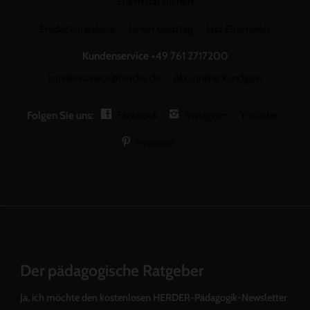
Eltern Rat suchen
Entdeckungskiste
Unser Ganztag
kizz Elternwelt
Kundenservice
+49 761 2717200
kundenservice@herder.de
Abo online kündigen
Folgen Sie uns:
Facebook
Instagram
YouTube
Pinterest
Der pädagogische Ratgeber
Ja, ich möchte den kostenlosen HERDER-Pädagogik-Newsletter