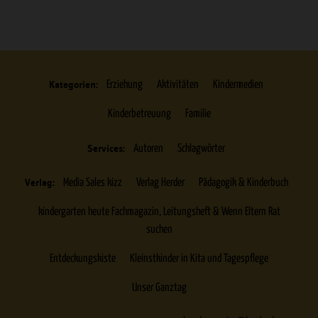
Kategorien:
Erziehung
Aktivitäten
Kindermedien
Kinderbetreuung
Familie
Services:
Autoren
Schlagwörter
Verlag:
Media Sales kizz
Verlag Herder
Pädagogik & Kinderbuch
kindergarten heute Fachmagazin, Leitungsheft & Wenn Eltern Rat
suchen
Entdeckungskiste
Kleinstkinder in Kita und Tagespflege
Unser Ganztag