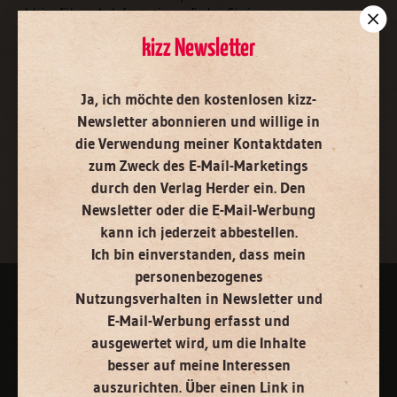
Weiterführende Informationen finden Sie in unseren
Datenschutzhinweisen
.
kizz Newsletter
E-Mail
Ja, ich möchte den kostenlosen kizz-
Newsletter abonnieren
und willige in
die Verwendung meiner Kontaktdaten
Jetzt anmelden
zum Zweck des E-Mail-Marketings
durch den Verlag Herder ein. Den
Newsletter oder die E-Mail-Werbung
kann ich jederzeit abbestellen.
Ich bin einverstanden, dass mein
personenbezogenes
Nutzungsverhalten in Newsletter und
AGB und Widerrufsbelehrung
Datenschutz
Barrierefreiheit
E-Mail-Werbung erfasst und
ausgewertet wird, um die Inhalte
Impressum
besser auf meine Interessen
auszurichten. Über einen Link in