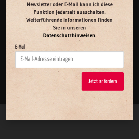
Vertrag widerrufen
Abo online kündigen
Newsletter oder E-Mail kann ich diese
Funktion jederzeit ausschalten.
Weiterführende Informationen finden
Sie in unseren
Datenschutzhinweisen
.
E-Mail
Nach oben
Jetzt anfordern