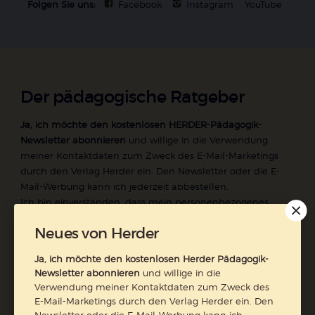
Folgen Sie uns:
Facebook
Instagram
YouTube
Der pädagogische Ratgeber
Ja, ich möchte den kostenlosen HERDER-Pädagogik-
Newsletter abonnieren
und willige in die Verwendung
meiner Kontaktdaten zum Zweck des E-Mail-Marketings
durch den Verlag Herder ein. Den Newsletter oder die E-
Mail-Werbung kann ich jederzeit abbestellen.
Ich bin einverstanden, dass mein personenbezogenes
Nutzungsverhalten in Newsletter und E-Mail-Werbung
Neues von Herder
erfasst und ausgewertet wird, um die Inhalte besser auf
meine Interessen auszurichten. Über einen Link in
Ja, ich möchte den kostenlosen Herder Pädagogik-
Newsletter oder E-Mail kann ich diese Funktion jederzeit
Newsletter abonnieren
und willige in die
ausschalten.
Verwendung meiner Kontaktdaten zum Zweck des
Weiterführende Informationen finden Sie in unseren
E-Mail-Marketings durch den Verlag Herder ein. Den
Datenschutzhinweisen
.