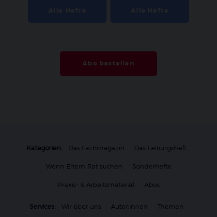
Alle Hefte
Alle Hefte
Abo bestellen
Kategorien:
Das Fachmagazin
Das Leitungsheft
Wenn Eltern Rat suchen
Sonderhefte
Praxis- & Arbeitsmaterial
Abos
Services:
Wir über uns
Autor:innen
Themen