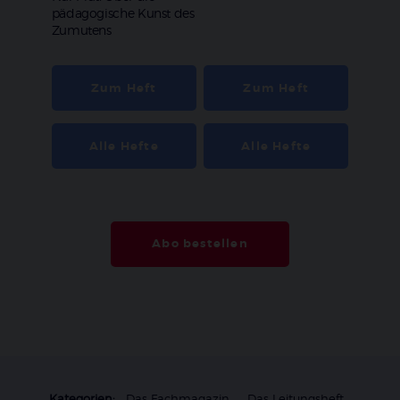
pädagogische Kunst des
Zumutens
Zum Heft
Zum Heft
Alle Hefte
Alle Hefte
Abo bestellen
Kategorien:
Das Fachmagazin
Das Leitungsheft