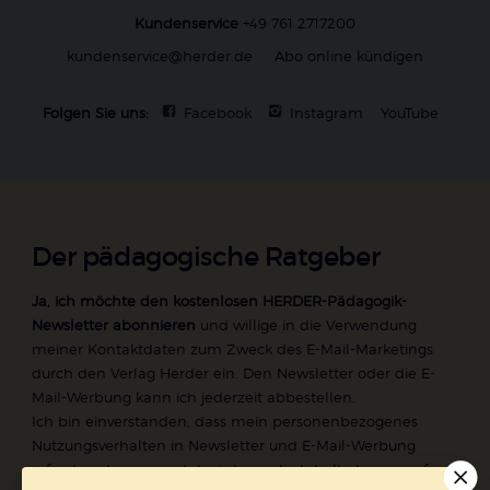
Kundenservice
+49 761 2717200
kundenservice@herder.de
Abo online kündigen
Folgen Sie uns:
Facebook
Instagram
YouTube
Der pädagogische Ratgeber
Ja, ich möchte den kostenlosen HERDER-Pädagogik-
Newsletter abonnieren
und willige in die Verwendung
meiner Kontaktdaten zum Zweck des E-Mail-Marketings
durch den Verlag Herder ein. Den Newsletter oder die E-
Mail-Werbung kann ich jederzeit abbestellen.
Ich bin einverstanden, dass mein personenbezogenes
Nutzungsverhalten in Newsletter und E-Mail-Werbung
erfasst und ausgewertet wird, um die Inhalte besser auf