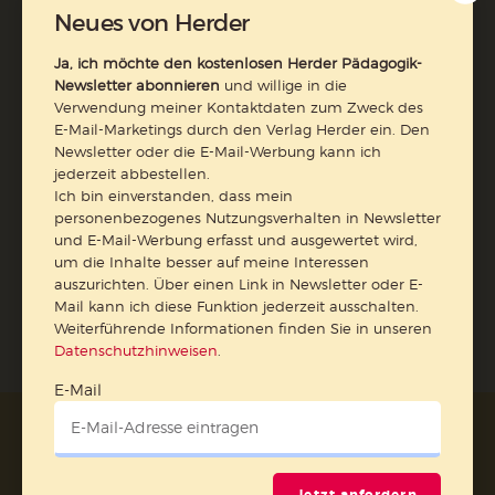
meine Interessen auszurichten. Über einen Link in
Neues von Herder
Newsletter oder E-Mail kann ich diese Funktion jederzeit
ausschalten.
Ja, ich möchte den kostenlosen Herder Pädagogik-
Weiterführende Informationen finden Sie in unseren
Newsletter abonnieren
und willige in die
Datenschutzhinweisen
.
Verwendung meiner Kontaktdaten zum Zweck des
E-Mail-Marketings durch den Verlag Herder ein. Den
E-Mail
Newsletter oder die E-Mail-Werbung kann ich
jederzeit abbestellen.
Ich bin einverstanden, dass mein
personenbezogenes Nutzungsverhalten in Newsletter
und E-Mail-Werbung erfasst und ausgewertet wird,
Jetzt anmelden
um die Inhalte besser auf meine Interessen
auszurichten. Über einen Link in Newsletter oder E-
Mail kann ich diese Funktion jederzeit ausschalten.
Weiterführende Informationen finden Sie in unseren
Datenschutzhinweisen
.
E-Mail
AGB und Widerrufsbelehrung
Datenschutz
Barrierefreiheit
Impressum