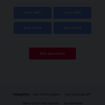
Zum Heft
Zum Heft
Alle Hefte
Alle Hefte
Abo bestellen
Kategorien:
Das Fachmagazin
Das Leitungsheft
Wenn Eltern Rat suchen
Sonderhefte