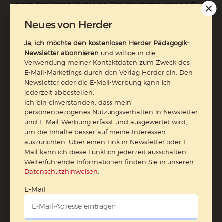
durch den Verlag Herder ein. Den Newsletter oder die E-
Mail-Werbung kann ich jederzeit abbestellen.
Neues von Herder
Ich bin einverstanden, dass mein personenbezogenes
Nutzungsverhalten in Newsletter und E-Mail-Werbung
Ja, ich möchte den kostenlosen Herder Pädagogik-
erfasst und ausgewertet wird, um die Inhalte besser auf
Newsletter abonnieren
und willige in die
meine Interessen auszurichten. Über einen Link in
Verwendung meiner Kontaktdaten zum Zweck des
Newsletter oder E-Mail kann ich diese Funktion jederzeit
E-Mail-Marketings durch den Verlag Herder ein. Den
ausschalten.
Newsletter oder die E-Mail-Werbung kann ich
Weiterführende Informationen finden Sie in unseren
jederzeit abbestellen.
Ich bin einverstanden, dass mein
Datenschutzhinweisen
.
personenbezogenes Nutzungsverhalten in Newsletter
E-Mail
und E-Mail-Werbung erfasst und ausgewertet wird,
um die Inhalte besser auf meine Interessen
auszurichten. Über einen Link in Newsletter oder E-
Mail kann ich diese Funktion jederzeit ausschalten.
Weiterführende Informationen finden Sie in unseren
Jetzt anmelden
Datenschutzhinweisen
.
E-Mail