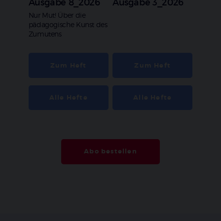
Ausgabe 8_2026
Ausgabe 3_2026
:
Nur Mut! Über die
pädagogische Kunst des
Zumutens
Zum Heft
Zum Heft
Alle Hefte
Alle Hefte
Abo bestellen