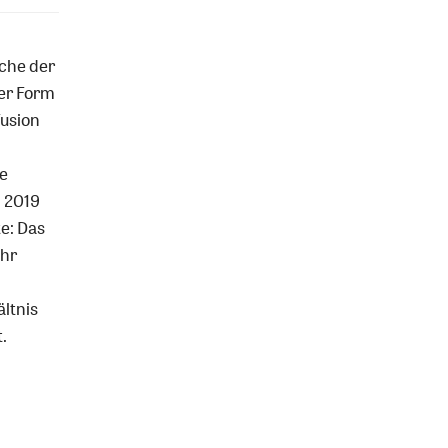
rche der
ser Form
Fusion
e
 2019
e: Das
ihr
ltnis
.