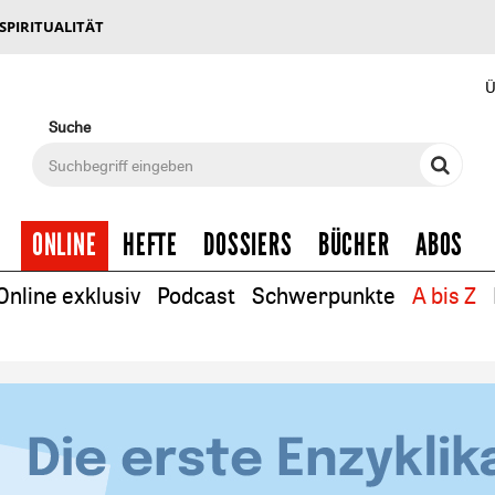
 SPIRITUALITÄT
Ü
Suche
ONLINE
HEFTE
DOSSIERS
BÜCHER
ABOS
Online exklusiv
Podcast
Schwerpunkte
A bis Z