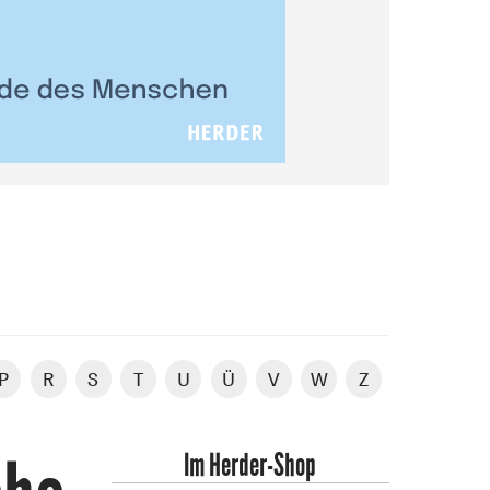
P
R
S
T
U
Ü
V
W
Z
Im Herder-Shop