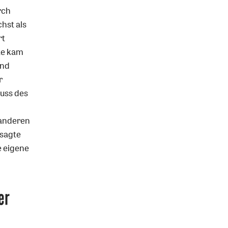
rch
hst als
rt
te kam
und
r
luss des
 anderen
 sagte
e eigene
er