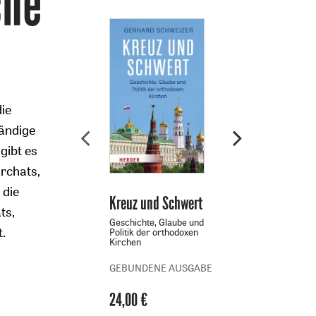
che
die
tändige
gibt es
rchats,
 die
Kreuz und Schwert
Lexikon für
ts,
Theologie und
-
Geschichte, Glaube und
.
Politik der orthodoxen
Kirche - LThK
Kirchen
-
3. Auflage -
GEBUNDENE AUSGABE
Sonderausgabe
24,00 €
GEBUNDENE AUS