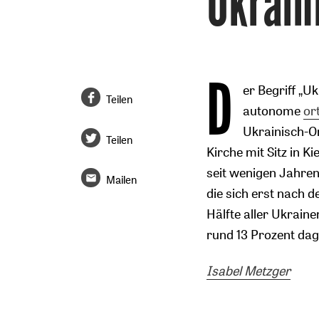
Ukrain
D
er Begriff „U
Teilen
autonome
or
Ukrainisch-O
Teilen
Kirche mit Sitz in K
seit wenigen Jahren
Mailen
die sich erst nach 
Hälfte aller Ukraine
rund 13 Prozent dag
Isabel Metzger