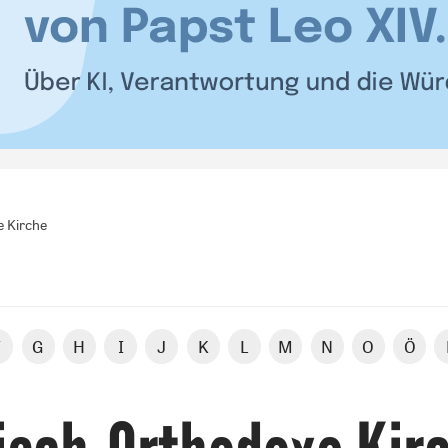
e Kirche
F
G
H
I
J
K
L
M
N
O
Ö