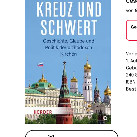
Gesc
von
Ge
Verl
1. A
Gebu
240 
ISBN
Best