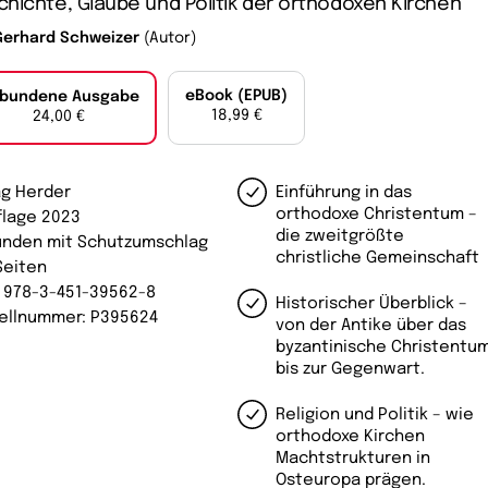
hichte, Glaube und Politik der orthodoxen Kirchen
Gerhard Schweizer
(Autor)
eBook (EPUB)
bundene Ausgabe
18,99 €
24,00 €
ag Herder
Einführung in das
orthodoxe Christentum –
uflage 2023
die zweitgrößte
nden mit Schutzumschlag
christliche Gemeinschaft
Seiten
: 978-3-451-39562-8
Historischer Überblick –
ellnummer: P395624
von der Antike über das
byzantinische Christentu
bis zur Gegenwart.
Religion und Politik – wie
orthodoxe Kirchen
Machtstrukturen in
Osteuropa prägen.