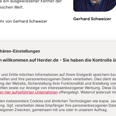
e ein ausgewiesener Kenner der
mischen Welt.
Gerhard Schweizer
hr von Gerhard Schweizer
rwandte Themen
de, Untergang und Zerfall der Sowjetunion
Patrologie, Patristik