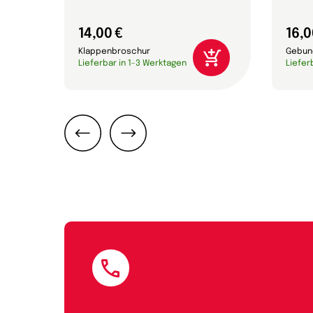
14,00 €
16,0
Klappenbroschur
Gebun
Lieferbar in 1-3 Werktagen
Liefer
Zurück
Weiter
E-Mail