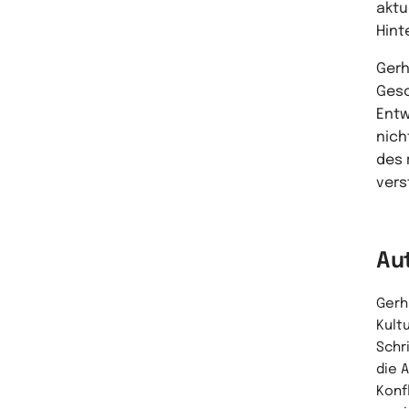
aktu
Hint
Gerh
Gesc
Entw
nich
des 
vers
Au
Gerh
Kult
Schri
die 
Konf