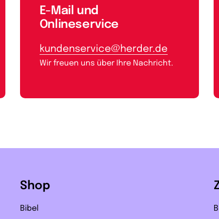
E-Mail und
Onlineservice
kundenservice@herder.de
Wir freuen uns über Ihre Nachricht.
Shop
Bibel
B