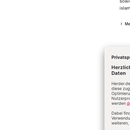
sowi
isla
Me
Ve
En