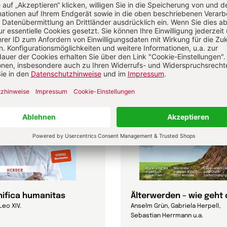
itualität
ifica humanitas
Älterwerden – wie geht
Leo XIV.
Anselm Grün, Gabriela Herpell,
Sebastian Herrmann u.a.