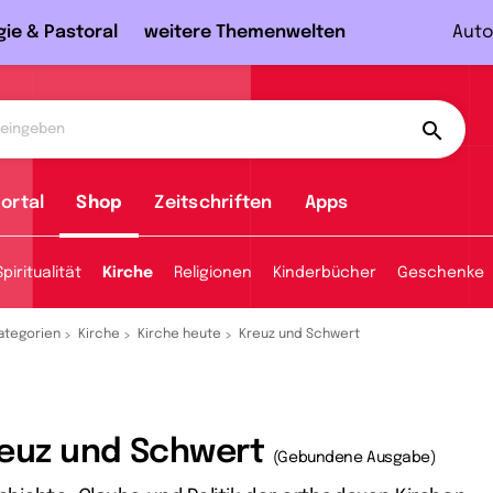
gie & Pastoral
weitere Themenwelten
Auto
ortal
Shop
Zeitschriften
Apps
Spiritualität
Kirche
Religionen
Kinderbücher
Geschenke
ategorien
Kirche
Kirche heute
Kreuz und Schwert
euz und Schwert
(Gebundene Ausgabe)