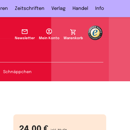
ren
Zeitschriften
Verlag
Handel
Info
Newsletter
Mein Konto
Warenkorb
Schnäppchen
24,00 €