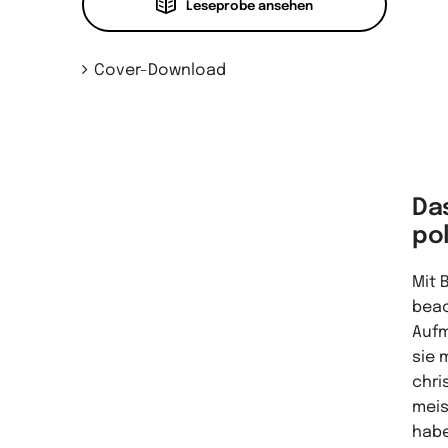
Leseprobe ansehen
Cover-Download
Da
po
Mit 
beac
Aufm
sie 
chri
meis
habe