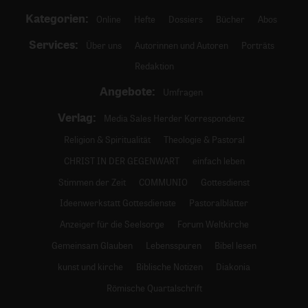
Kategorien:
Online
Hefte
Dossiers
Bücher
Abos
Services:
Über uns
Autorinnen und Autoren
Porträts
Redaktion
Angebote:
Umfragen
Verlag:
Media Sales Herder Korrespondenz
Religion & Spiritualität
Theologie & Pastoral
CHRIST IN DER GEGENWART
einfach leben
Stimmen der Zeit
COMMUNIO
Gottesdienst
Ideenwerkstatt Gottesdienste
Pastoralblätter
Anzeiger für die Seelsorge
Forum Weltkirche
Gemeinsam Glauben
Lebensspuren
Bibel lesen
kunst und kirche
Biblische Notizen
Diakonia
Römische Quartalschrift