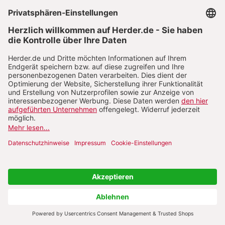
Demokratisierungsprozessen in der Kirche wird
immer angeführt, dass für die Kirche ein anderes
Baugesetz gelte und man in den Stiftungswillen
Jesu nicht eingreifen könne. Ist das eine
theologisch schlüssige Argumentation? Wenn man
von der Schöpfungsordnung her argumentiert,
dass alle Menschen Gottes Ebenbild sind, kommt
man zu anderen Ergebnissen. Es ist doch ein alter
Grundsatz katholischer Theologie, dass die
Gnadenordnung die Schöpfungsordnung nicht
relativiert, sondern vollendet. Wenn wir von der
Schöpfungsordnung her alle „ebenbürtig“ und
Adressaten von Gottes unbedingtem Heilswillen
sind, ist nicht nachzuvollziehen, wie diese Gleichheit
mit dem Hinweis auf eine vermeintlich andere
Gewichtung in der Heilsordnung relativiert werden