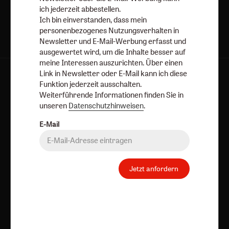
ich jederzeit abbestellen.
Ich bin einverstanden, dass mein
personenbezogenes Nutzungsverhalten in
Newsletter und E-Mail-Werbung erfasst und
ausgewertet wird, um die Inhalte besser auf
meine Interessen auszurichten. Über einen
Link in Newsletter oder E-Mail kann ich diese
AGB und Widerrufsbelehrung
Datenschutz
Funktion jederzeit ausschalten.
Barrierefreiheit
Impressum
Weiterführende Informationen finden Sie in
unseren
Datenschutzhinweisen
.
Vertrag widerrufen
Abo online kündigen
E-Mail
Jetzt anfordern