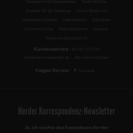
Ideenwerkstatt Gottesdienste
Pastoralblätter
Anzeiger für die Seelsorge
Forum Weltkirche
Gemeinsam Glauben
Lebensspuren
Bibel lesen
kunst und kirche
Biblische Notizen
Diakonia
Römische Quartalschrift
Kundenservice
+49 761 2717200
kundenservice@herder.de
Abo online kündigen
Folgen Sie uns:
Facebook
Herder Korrespondenz-Newsletter
Ja, ich möchte den kostenlosen Herder