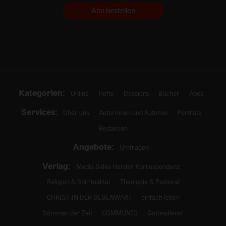
Abo bestellen
Kategorien:
Online
Hefte
Dossiers
Bücher
Abos
Services:
Über uns
Autorinnen und Autoren
Porträts
Redaktion
Angebote:
Umfragen
Verlag:
Media Sales Herder Korrespondenz
Religion & Spiritualität
Theologie & Pastoral
CHRIST IN DER GEGENWART
einfach leben
Stimmen der Zeit
COMMUNIO
Gottesdienst