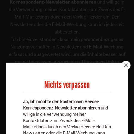
Korrespondenz-Newsletter abonnieren
und willige in
die Verwendung meiner Kontaktdaten zum Zweck des E-
Mail-Marketings durch den Verlag Herder ein. Den
Newsletter oder die E-Mail-Werbung kann ich jederzeit
abbestellen.
Ich bin einverstanden, dass mein personenbezogenes
Nutzungsverhalten in Newsletter und E-Mail-Werbung
erfasst und ausgewertet wird, um die Inhalte besser auf
meine Interessen auszurichten. Über einen Link in
Newsletter oder E-Mail kann ich diese Funktion jederzeit
ausschalten.
Nichts verpassen
Weiterführende Informationen finden Sie in unseren
Datenschutzhinweisen
.
Ja, ich möchte den kostenlosen Herder
E-Mail
Korrespondenz-Newsletter abonnieren
und
willige in die Verwendung meiner
Kontaktdaten zum Zweck des E-Mail-
Marketings durch den Verlag Herder ein. Den
Jetzt anmelden
Newsletter oder die E-Mail-Werbung kann