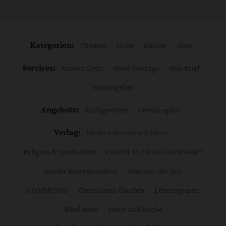
Kategorien:
Themen
Hefte
Bücher
Abos
Services:
Anselm Grün
Seine Vorträge
Sein Brief
Herausgeber
Angebote:
Schlagwörter
Gewinnspiele
Verlag:
Media Sales einfach leben
Religion & Spiritualität
CHRIST IN DER GEGENWART
Herder Korrespondenz
Stimmen der Zeit
COMMUNIO
Gemeinsam Glauben
Lebensspuren
Bibel lesen
kunst und kirche