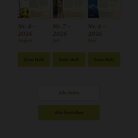
Nr. 8 –
Nr. 7 –
Nr. 6 –
2026
2026
2026
:
August
:
Juli
:
Juni
Zum Heft
Zum Heft
Zum Heft
Alle Hefte
Abo bestellen