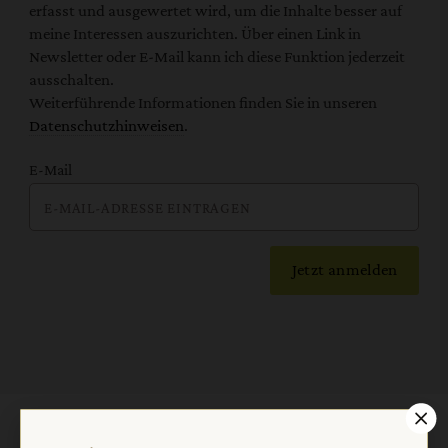
erfasst und ausgewertet wird, um die Inhalte besser auf
meine Interessen auszurichten. Über einen Link in
Newsletter oder E-Mail kann ich diese Funktion jederzeit
ausschalten.
Weiterführende Informationen finden Sie in unseren
Datenschutzhinweisen
.
E-Mail
Jetzt anmelden
AGB und Widerrufsbelehrung
Datenschutz