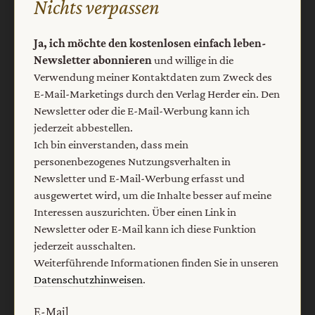
Nichts verpassen
Barrierefreiheit
Impressum
Ja, ich möchte den kostenlosen einfach leben-
Newsletter abonnieren
und willige in die
Vertrag widerrufen
Abo online kündigen
Verwendung meiner Kontaktdaten zum Zweck des
E-Mail-Marketings durch den Verlag Herder ein. Den
Newsletter oder die E-Mail-Werbung kann ich
jederzeit abbestellen.
Ich bin einverstanden, dass mein
personenbezogenes Nutzungsverhalten in
Newsletter und E-Mail-Werbung erfasst und
ausgewertet wird, um die Inhalte besser auf meine
Interessen auszurichten. Über einen Link in
Newsletter oder E-Mail kann ich diese Funktion
jederzeit ausschalten.
Nach oben
Weiterführende Informationen finden Sie in unseren
Datenschutzhinweisen
.
E-Mail