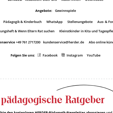
Angebote:
Gewinnspiele
Pädagogik & Kinderbuch
WhatsApp
Stellenangebote
Aus- & Fo
tungsheft & Wenn Eltern Rat suchen
Kleinstkinder in Kita und Tagespfl
nservice
+49 761 2717200
kundenservice@herder.de
Abo online kün
Folgen Sie uns:
Facebook
Instagram
YouTube
 pädagogische Ratgeber
öchte den kostenlosen HERDER-Pädagogik-Newsletter abonnieren
und