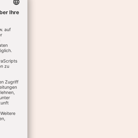
 UND
RN