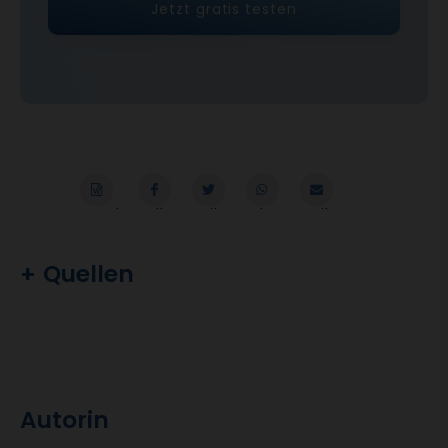
Jetzt gratis testen
Word
Teilen
Teilen
Whatsapp
Mailen
Überschrift
Quellen
Artikel-
Infos
Autorin