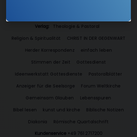
Angebote:
RSS-Feeds
Verlag:
Theologie & Pastoral
Religion & Spiritualität
CHRIST IN DER GEGENWART
Herder Korrespondenz
einfach leben
Stimmen der Zeit
Gottesdienst
Ideenwerkstatt Gottesdienste
Pastoralblätter
Anzeiger für die Seelsorge
Forum Weltkirche
Gemeinsam Glauben
Lebensspuren
Bibel lesen
kunst und kirche
Biblische Notizen
Diakonia
Römische Quartalschrift
Kundenservice
+49 761 2717200