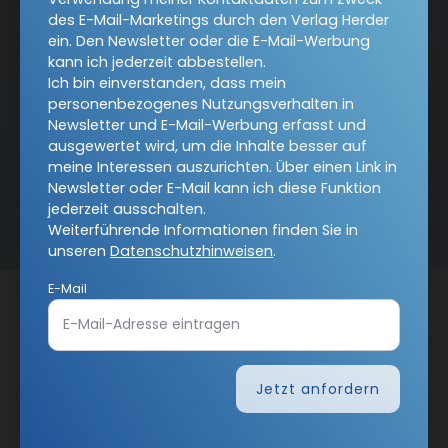
des E-Mail-Marketings durch den Verlag Herder
ein. Den Newsletter oder die E-Mail-Werbung
kann ich jederzeit abbestellen.
Alle Hefte
Ich bin einverstanden, dass mein
personenbezogenes Nutzungsverhalten in
Newsletter und E-Mail-Werbung erfasst und
ausgewertet wird, um die Inhalte besser auf
Abo bestellen
meine Interessen auszurichten. Über einen Link in
Newsletter oder E-Mail kann ich diese Funktion
jederzeit ausschalten.
Weiterführende Informationen finden Sie in
unseren
Datenschutzhinweisen
.
E-Mail
Kategorien:
Online
Hefte
Abos
Services:
Über uns
Herausgeber und Redaktion
Jetzt anfordern
COMMUNIO-Akademie
Autorinnen und Autoren
COMMUNIO unterstützen