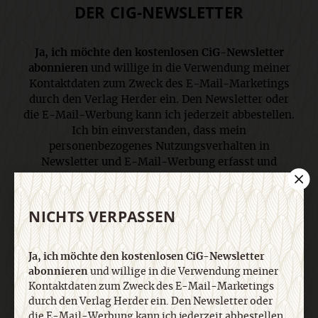
DER CIG-NEWSLETTER
Ja, ich möchte den kostenlosen CiG-Newsletter
abonnieren
und willige in die Verwendung meiner
Kontaktdaten zum Zweck des E-Mail-Marketings
durch den Verlag Herder ein. Den Newsletter oder
die E-Mail-Werbung kann ich jederzeit abbestellen.
Ich bin einverstanden, dass mein
personenbezogenes Nutzungsverhalten in
Newsletter und E-Mail-Werbung erfasst und
ausgewertet wird, um die Inhalte besser auf meine
Interessen auszurichten. Über einen Link in
Newsletter oder E-Mail kann ich diese Funktion
NICHTS VERPASSEN
jederzeit ausschalten. Weiterführende
Informationen finden Sie in unseren
Datenschutzhinweisen
.
Ja, ich möchte den kostenlosen CiG-Newsletter
abonnieren
und willige in die Verwendung meiner
Kontaktdaten zum Zweck des E-Mail-Marketings
durch den Verlag Herder ein. Den Newsletter oder
E-Mail
die E-Mail-Werbung kann ich jederzeit abbestellen.