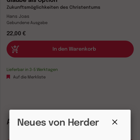
Glaube als Option
Zukunftsmöglichkeiten des Christentums
Hans Joas
Gebundene Ausgabe
22,00 €
Lieferbar in 3-5 Werktagen
Auf die Merkliste
Neues von Herder
Autorinnen und Autoren
Fenster
schließen