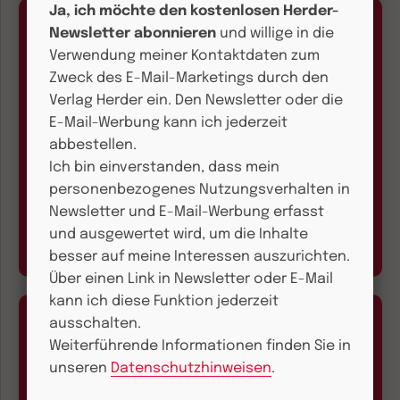
Ja, ich möchte den kostenlosen Herder-
Newsletter abonnieren
und willige in die
Verwendung meiner Kontaktdaten zum
Zweck des E-Mail-Marketings durch den
Verlag Herder ein. Den Newsletter oder die
Kundenservice und
E-Mail-Werbung kann ich jederzeit
Bestellhotline
abbestellen.
Ich bin einverstanden, dass mein
+49 761 2717300
personenbezogenes Nutzungsverhalten in
Montag bis Freitag 9.00 bis 17.00 Uhr
Newsletter und E-Mail-Werbung erfasst
und ausgewertet wird, um die Inhalte
besser auf meine Interessen auszurichten.
Über einen Link in Newsletter oder E-Mail
kann ich diese Funktion jederzeit
ausschalten.
Weiterführende Informationen finden Sie in
unseren
Datenschutzhinweisen
.