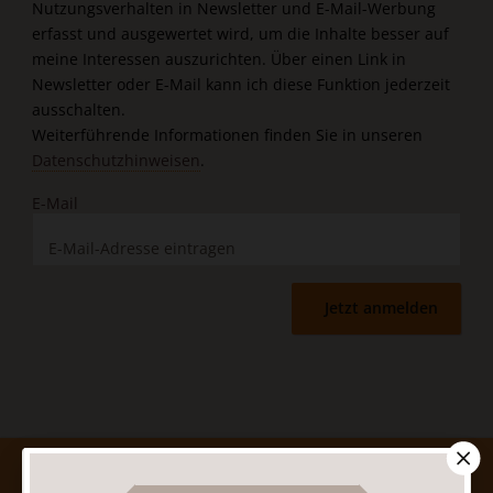
Nutzungsverhalten in Newsletter und E-Mail-Werbung
erfasst und ausgewertet wird, um die Inhalte besser auf
meine Interessen auszurichten. Über einen Link in
Newsletter oder E-Mail kann ich diese Funktion jederzeit
ausschalten.
Weiterführende Informationen finden Sie in unseren
Datenschutzhinweisen
.
E-Mail
Jetzt anmelden
AGB und Widerrufsbelehrung
Datenschutz