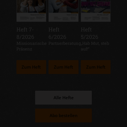
Heft 7-
Heft
Heft
8/2026
6/2026
5/2026
:
Missionarische
:
Partnerberatung
:
„Hab Mut, steh
Präsenz
auf!“
Zum Heft
Zum Heft
Zum Heft
Alle Hefte
Abo bestellen