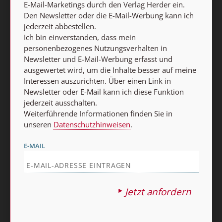
E-Mail-Marketings durch den Verlag Herder ein.
Ja, ich möchte den kostenlosen Stimmen der Zeit-
Den Newsletter oder die E-Mail-Werbung kann ich
Newsletter abonnieren
und willige in die Verwendung
jederzeit abbestellen.
meiner Kontaktdaten zum Zweck des E-Mail-Marketings
Ich bin einverstanden, dass mein
durch den Verlag Herder ein. Den Newsletter oder die E-
personenbezogenes Nutzungsverhalten in
Mail-Werbung kann ich jederzeit abbestellen.
Newsletter und E-Mail-Werbung erfasst und
ausgewertet wird, um die Inhalte besser auf meine
Ich bin einverstanden, dass mein personenbezogenes
Interessen auszurichten. Über einen Link in
Nutzungsverhalten in Newsletter und E-Mail-Werbung
Newsletter oder E-Mail kann ich diese Funktion
erfasst und ausgewertet wird, um die Inhalte besser auf
jederzeit ausschalten.
meine Interessen auszurichten. Über einen Link in
Weiterführende Informationen finden Sie in
Newsletter oder E-Mail kann ich diese Funktion jederzeit
unseren
Datenschutzhinweisen
.
ausschalten.
Weiterführende Informationen finden Sie in unseren
E-MAIL
Datenschutzhinweisen
.
E-MAIL
Jetzt anfordern
Jetzt anmelden