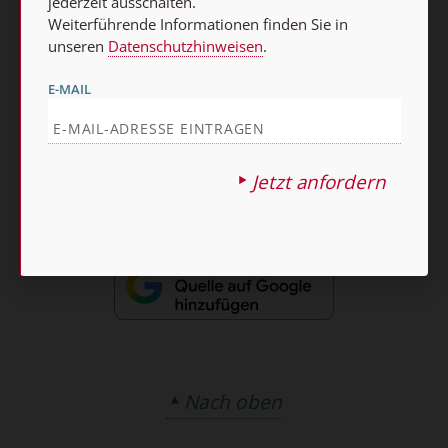
jederzeit ausschalten.
Weiterführende Informationen finden Sie in
AGB und Widerrufsbelehrung
Datenschutz
unseren
Datenschutzhinweisen
.
Barrierefreiheit
Impressum
E-MAIL
Vertrag widerrufen
Abo online kündigen
Jetzt anfordern
Nach oben