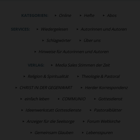
KATEGORIEN:
Online
Hefte
Abos
SERVICES:
Wiedergelesen
Autorinnen und Autoren
Schlagwörter
Über uns
Hinweise für Autorinnen und Autoren
VERLAG:
Media Sales Stimmen der Zeit
Religion & Spiritualität
Theologie & Pastoral
CHRIST IN DER GEGENWART
Herder Korrespondenz
einfach leben
COMMUNIO
Gottesdienst
Ideenwerkstatt Gottesdienste
Pastoralblätter
Anzeiger für die Seelsorge
Forum Weltkirche
Gemeinsam Glauben
Lebensspuren