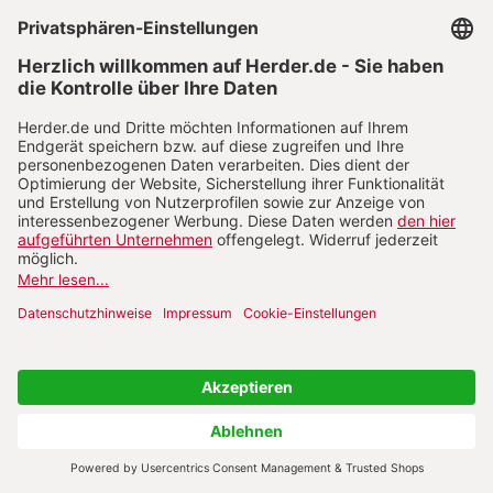
Tabu durchbrochen. Er erzählt von der
Versenkung eines überladenen
Flüchtlingsschiffs, der Wilhelm Gustloff, die in
den letzten Kriegsmonaten 9000 Menschenleben
forderte. Das Erscheinen des Buches öffnete für
manche die sorgfältig verschlossenen Türen zu
den schmerzhaften Erinnerungen an die eigene
Flucht. Dazu trugen in der Folgezeit auch
populäre Bücher bei, in denen Kriegskinder und
deren Kinder ihre Erinnerungen teilen.
Die für viele Vertriebenenschicksale typischen
Verhaltensmuster wurden nämlich an die
Kinder- und Enkelkindergeneration
16
weitergegeben
. Das geschah oftmals
unbewusst, weil über das Erlebte auf der Flucht