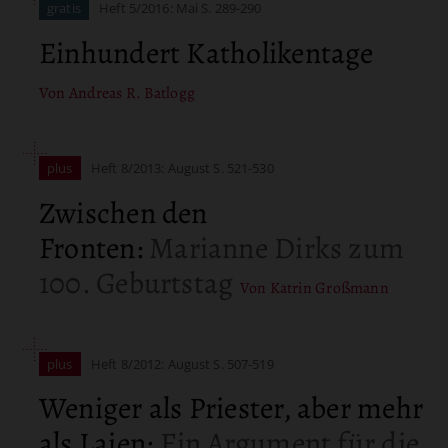
gratis
Heft 5/2016: Mai
S. 289-290
Einhundert Katholikentage
Von Andreas R. Batlogg
plus
Heft 8/2013: August
S. 521-530
Zwischen den
Fronten
:
Marianne Dirks zum
100. Geburtstag
Von Katrin Großmann
plus
Heft 8/2012: August
S. 507-519
Weniger als Priester, aber mehr
als Laien
:
Ein Argument für die