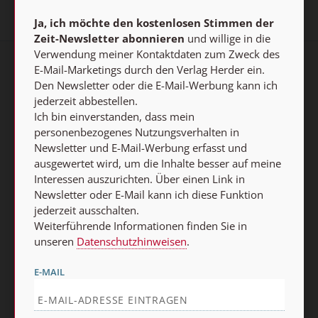
Ja, ich möchte den kostenlosen Stimmen der
Zeit-Newsletter abonnieren
und willige in die
Verwendung meiner Kontaktdaten zum Zweck des
E-Mail-Marketings durch den Verlag Herder ein.
Den Newsletter oder die E-Mail-Werbung kann ich
Stimmen der Zeit-Newsletter
jederzeit abbestellen.
Ich bin einverstanden, dass mein
Ja, ich möchte den kostenlosen Stimmen der Zeit-
personenbezogenes Nutzungsverhalten in
Newsletter abonnieren
und willige in die Verwendung
Newsletter und E-Mail-Werbung erfasst und
meiner Kontaktdaten zum Zweck des E-Mail-Marketings
ausgewertet wird, um die Inhalte besser auf meine
durch den Verlag Herder ein. Den Newsletter oder die E-
Interessen auszurichten. Über einen Link in
Newsletter oder E-Mail kann ich diese Funktion
Mail-Werbung kann ich jederzeit abbestellen.
jederzeit ausschalten.
Ich bin einverstanden, dass mein personenbezogenes
Weiterführende Informationen finden Sie in
Nutzungsverhalten in Newsletter und E-Mail-Werbung
unseren
Datenschutzhinweisen
.
erfasst und ausgewertet wird, um die Inhalte besser auf
meine Interessen auszurichten. Über einen Link in
E-MAIL
Newsletter oder E-Mail kann ich diese Funktion jederzeit
ausschalten.
Weiterführende Informationen finden Sie in unseren