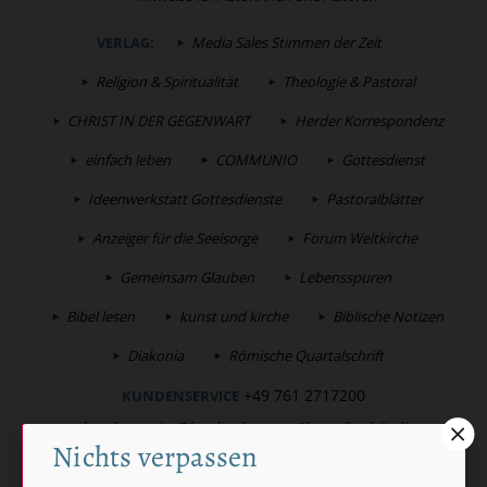
VERLAG:
Media Sales Stimmen der Zeit
Religion & Spiritualität
Theologie & Pastoral
CHRIST IN DER GEGENWART
Herder Korrespondenz
einfach leben
COMMUNIO
Gottesdienst
Ideenwerkstatt Gottesdienste
Pastoralblätter
Anzeiger für die Seelsorge
Forum Weltkirche
Gemeinsam Glauben
Lebensspuren
Bibel lesen
kunst und kirche
Biblische Notizen
Diakonia
Römische Quartalschrift
+49 761 2717200
KUNDENSERVICE
kundenservice@herder.de
Abo online kündigen
Nichts verpassen
FOLGEN SIE UNS:
Twitter