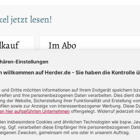
el jetzt lesen!
lkauf
Im Abo
Artikel als
Ihr Plus: Zugriff auch auf alle anderen Artikel im
Abo-Bereich
erfügbar
2 Hefte + 2 Hefte digital 0,00 €
87,00 € für 6 Ausgaben pro Halbjahr +
danach
Digitalzugang
St
inkl. MwSt., zzgl. 7,20 € Versand (D)
Im Abo
Im Digital-Abo
n