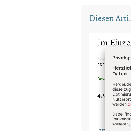
Diesen Artik
Im Einze
Sie erhalten diesen 
PDF-Datei.
Download sofort v
4,90 €
inkl. Mw
PDF bestelle