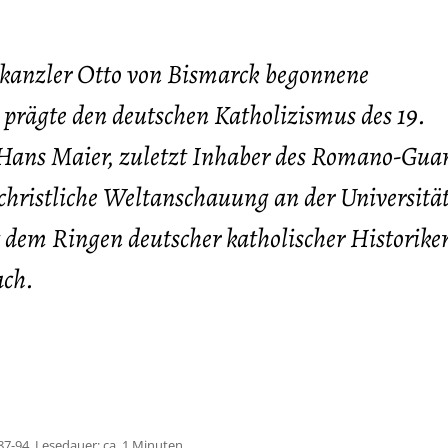
skanzler Otto von Bismarck begonnene
prägte den deutschen Katholizismus des 19.
Hans Maier, zuletzt Inhaber des Romano-Guar
 christliche Weltanschauung an der Universitä
dem Ringen deutscher katholischer Historike
ach.
87-94, Lesedauer: ca. 1 Minuten