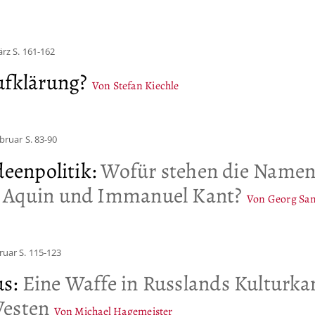
ärz
S. 161-162
ufklärung?
Von Stefan Kiechle
ebruar
S. 83-90
deenpolitik
:
Wofür stehen die Name
 Aquin und Immanuel Kant?
Von Georg Sa
ruar
S. 115-123
us
:
Eine Waffe in Russlands Kulturk
Westen
Von Michael Hagemeister