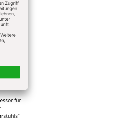
essor für
r
hrstuhls“