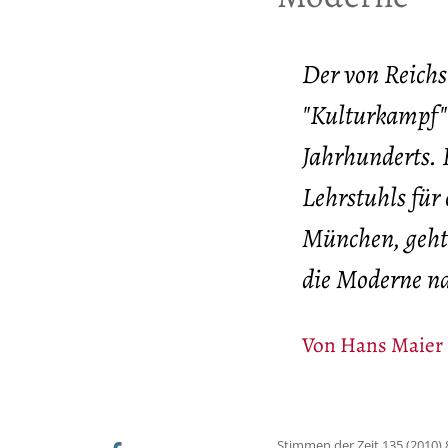
Der von Reich
"Kulturkampf" 
Jahrhunderts. 
Lehrstuhls für
München, geht 
die Moderne n
Von
Hans Maier
Stimmen der Zeit 135 (2010) 